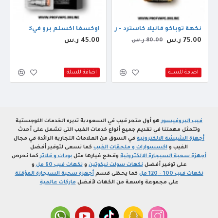
د كوبانو اوريجنال 30مل
نكهة توباكو فانيلا كاسترد - رايب فيبز في سي تي بولد 30مل
اوكسفا اكسلم برو في3
75.00 ر.س
45.00 ر.س
80.00 ر.س
اضافة للسلة
اضافة للسلة
فيب البروفيسور
هو أول متجر فيب في السعودية تديره الخدمات اللوجستية
وتتمثل مهمتنا في تقديم جميع أنواع خدمات الفيب التي تشمل على أحدث
أجهزة الشيشة الالكترونية
في السوق من العلامات التجارية الرائدة في مجال
الفيب و
اكسسوارات و ملحقات الفيب
كما نسعى لتوفير أفضل
أجهزة سحبة السيجارة الالكترونية
وقطع غيارها مثل
بودات و فلاتر
كما نحرص
على توفير أفضل
نكهات سولت نيكوتين
و
نكهات فيب 60 مل
و
نكهات فيب 100 - 120 مل
كما يحظى قسم
أجهزة سحبة السيجارة المؤقتة
على مجموعة واسعة من الكهات لأفضل
ماركات عالمية