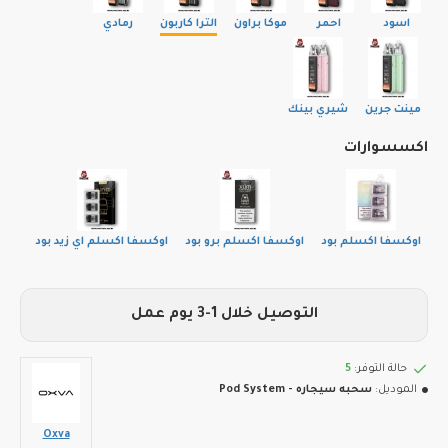
اسود
احمر
موكا براون
الترا كاربون
رمادي
مينت جرين
شيري بينك
اكسسوارات
اوكسفا اكسلم بود
اوكسفا اكسلم برو بود
اوكسفا اكسلم اي زيد بود
التوصيل خلال 1-3 يوم عمل
حالة التوفر:
5
الموديل:
سحبه سيجاره - Pod System
Oxva