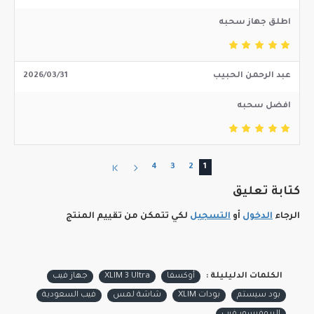
اطلق جهاز سحبه
عبد الرحمن الحبيب
2026/03/31
افضل سحبه
4
3
2
1
كتابة تعليق
الرجاء
الدخول
أو
التسجيل
لكي تتمكن من تقييم المنتج
الكلمات الدليليلة :
أوكسفا
XLIM 3 Ultra
جهاز فيب
بود سيستم
بودات XLIM
شاشة لمس
فيب السعودية