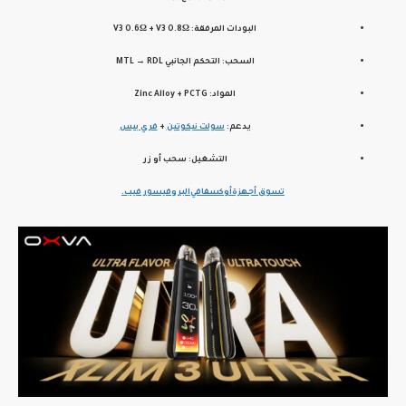
البودات المرفقة:
V3 0.6Ω + V3 0.8Ω
السحب:
التحكم الجانبي MTL → RDL
المواد:
Zinc Alloy + PCTG
يدعم:
سولت نيكوتين
+
فري بيس
التشغيل:
سحب أو زر
تسوق أجهزة
أوكسفا
في
البروفيسور فيب
.