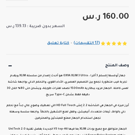
160.00 ر.س
السعر بدون ضريبة : 139.13 ر.س
(17 التقييمات)
-
كتابة تعليق
وصف المنتج
جهاز أوكسفا إكسلم 3 ألترا – OXVA XLIM 3 Ultra
هو أحدث إصدار من سلسلة XLIM ويقدم
تجربة فيب متطورة تجمع بين التصميم العصري، الأداء القوي، والتحكم الذكي بواجهة شاشة
لمس كاملة. الجهاز مزود ببطارية
1500mAh
تصمد لفترات طويلة، ويشحن حتى
80% خلال 30
دقيقة فقط
بشحن Type-C سريع.
أبرز ميزة في الجهاز هي الشاشة
2.2 إنش HD Full Touch
التي تعطيك وضوح عالي جداً مع تحكم
ذكي بالواط، ثيمات متعددة، أنيميشن، وقفل لمنع التشغيل بالخطأ. واجهة سلسة وسهلة
تجعل استخدام الجهاز ممتع للمبتدئين والمحترفين.
الجهاز متوافق مع
جميع بودات XLIM
بما فيها
V3 top-fill الجديدة
بفضل تقنية
UniTech 2.0