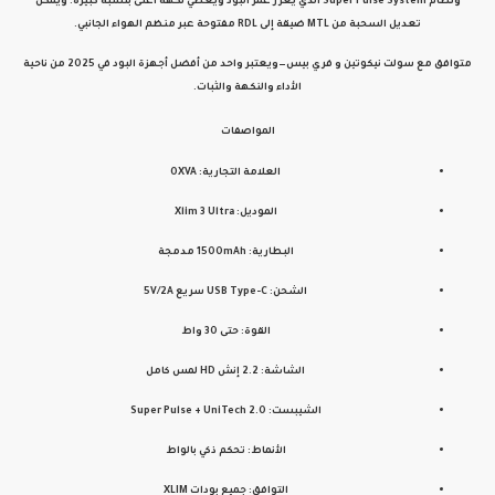
ونظام
Super Pulse System
الذي يعزز عمر البود ويعطي نكهة أغنى بنسبة كبيرة. ويمكن
تعديل السحبة من MTL ضيقة إلى RDL مفتوحة عبر منظم الهواء الجانبي.
متوافق مع
سولت نيكوتين
و
فري بيس
—ويعتبر واحد من أفضل أجهزة البود في 2025 من ناحية
الأداء والنكهة والثبات.
المواصفات
العلامة التجارية:
OXVA
الموديل:
Xlim 3 Ultra
البطارية:
1500mAh مدمجة
الشحن:
USB Type-C سريع 5V/2A
القوة:
حتى 30 واط
الشاشة:
2.2 إنش HD لمس كامل
الشيبست:
Super Pulse + UniTech 2.0
الأنماط:
تحكم ذكي بالواط
التوافق:
جميع بودات XLIM