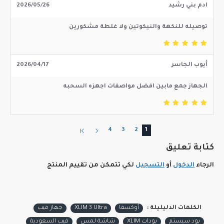
ادم بني رشيد
2026/05/26
توصيله للنكهة والنيكوتين ولا غلطة مشكورين
أيوب الجاسر
2026/04/17
الجهاز جمع مابين افضل مواصفات اجهزه السحبه
4
3
2
1
كتابة تعليق
الرجاء
الدخول
أو
التسجيل
لكي تتمكن من تقييم المنتج
الكلمات الدليليلة :
أوكسفا
XLIM 3 Ultra
جهاز فيب
بود سيستم
بودات XLIM
شاشة لمس
فيب السعودية