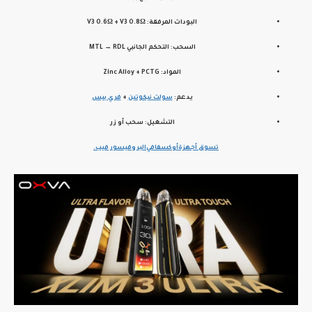
البودات المرفقة:
V3 0.6Ω + V3 0.8Ω
السحب:
التحكم الجانبي MTL → RDL
المواد:
Zinc Alloy + PCTG
يدعم:
سولت نيكوتين
+
فري بيس
التشغيل:
سحب أو زر
تسوق أجهزة
أوكسفا
في
البروفيسور فيب
.