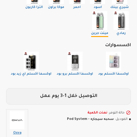
شيري بينك
اسود
احمر
موكا براون
الترا كاربون
رمادي
مينت جرين
اكسسوارات
اوكسفا اكسلم بود
اوكسفا اكسلم برو بود
اوكسفا اكسلم اي زيد بود
التوصيل خلال 1-3 يوم عمل
حالة التوفر:
نفذت الكمية
الموديل:
سحبه سيجاره - Pod System
Oxva