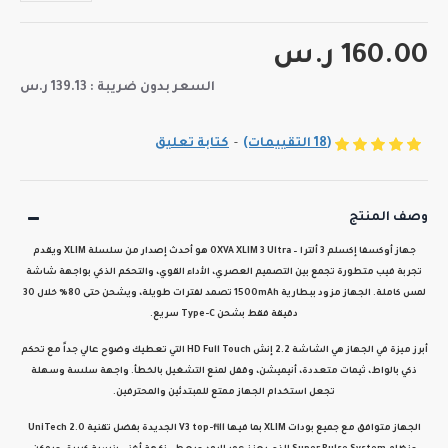
160.00 ر.س
السعر بدون ضريبة : 139.13 ر.س
(18 التقييمات)
-
كتابة تعليق
وصف المنتج
جهاز أوكسفا إكسلم 3 ألترا – OXVA XLIM 3 Ultra
هو أحدث إصدار من سلسلة XLIM ويقدم
تجربة فيب متطورة تجمع بين التصميم العصري، الأداء القوي، والتحكم الذكي بواجهة شاشة
لمس كاملة. الجهاز مزود ببطارية
1500mAh
تصمد لفترات طويلة، ويشحن حتى
80% خلال 30
دقيقة فقط
بشحن Type-C سريع.
أبرز ميزة في الجهاز هي الشاشة
2.2 إنش HD Full Touch
التي تعطيك وضوح عالي جداً مع تحكم
ذكي بالواط، ثيمات متعددة، أنيميشن، وقفل لمنع التشغيل بالخطأ. واجهة سلسة وسهلة
تجعل استخدام الجهاز ممتع للمبتدئين والمحترفين.
الجهاز متوافق مع
جميع بودات XLIM
بما فيها
V3 top-fill الجديدة
بفضل تقنية
UniTech 2.0