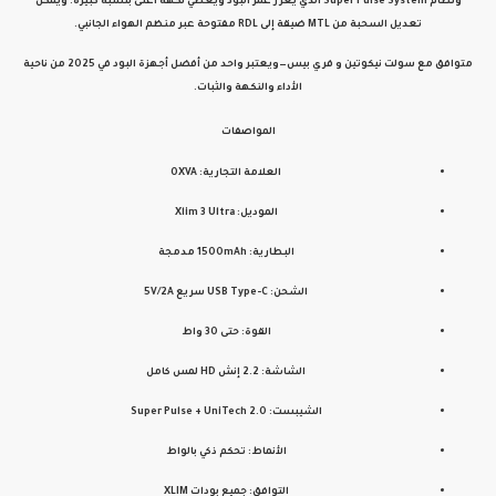
ونظام
Super Pulse System
الذي يعزز عمر البود ويعطي نكهة أغنى بنسبة كبيرة. ويمكن
تعديل السحبة من MTL ضيقة إلى RDL مفتوحة عبر منظم الهواء الجانبي.
متوافق مع
سولت نيكوتين
و
فري بيس
—ويعتبر واحد من أفضل أجهزة البود في 2025 من ناحية
الأداء والنكهة والثبات.
المواصفات
العلامة التجارية:
OXVA
الموديل:
Xlim 3 Ultra
البطارية:
1500mAh مدمجة
الشحن:
USB Type-C سريع 5V/2A
القوة:
حتى 30 واط
الشاشة:
2.2 إنش HD لمس كامل
الشيبست:
Super Pulse + UniTech 2.0
الأنماط:
تحكم ذكي بالواط
التوافق:
جميع بودات XLIM