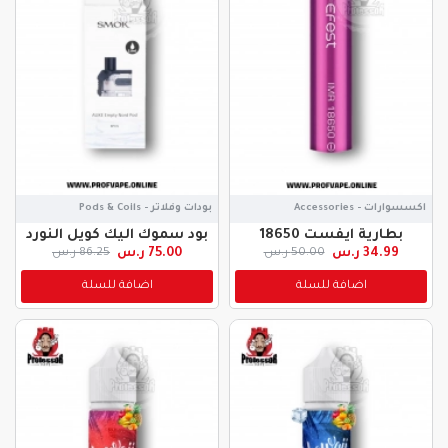
اكسسوارات - Accessories
بودات وفلاتر - Pods & Coils
بطارية ايفست 18650
بود سموك اليك كويل النورد
34.99 ر.س
75.00 ر.س
50.00 ر.س
86.25 ر.س
اضافة للسلة
اضافة للسلة