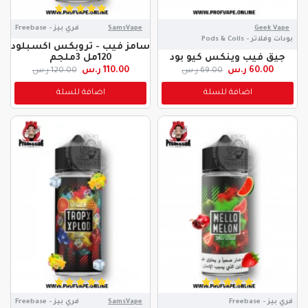
Geek Vape
SamsVape
فري بيز - Freebase
بودات وفلاتر - Pods & Coils
سامز فيب - تروبكس اكسبلود
جيق فيب وينكس كيو بود
120مل 3ملجم
60.00 ر.س
110.00 ر.س
69.00 ر.س
120.00 ر.س
اضافة للسلة
اضافة للسلة
فري بيز - Freebase
SamsVape
فري بيز - Freebase