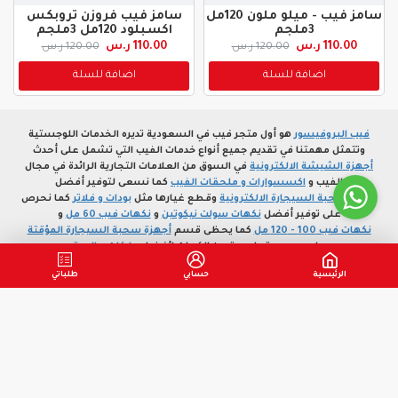
سامز فيب - ميلو ملون 120مل
سامز فيب فروزن تروبكس
3ملجم
اكسبلود 120مل 3ملجم
110.00 ر.س
110.00 ر.س
120.00 ر.س
120.00 ر.س
اضافة للسلة
اضافة للسلة
فيب البروفيسور
هو أول متجر فيب في السعودية تديره الخدمات اللوجستية
وتتمثل مهمتنا في تقديم جميع أنواع خدمات الفيب التي تشمل على أحدث
أجهزة الشيشة الالكترونية
في السوق من العلامات التجارية الرائدة في مجال
الفيب و
اكسسوارات و ملحقات الفيب
كما نسعى لتوفير أفضل
أجهزة سحبة السيجارة الالكترونية
وقطع غيارها مثل
بودات و فلاتر
كما نحرص
على توفير أفضل
نكهات سولت نيكوتين
و
نكهات فيب 60 مل
و
نكهات فيب 100 - 120 مل
كما يحظى قسم
أجهزة سحبة السيجارة المؤقتة
على مجموعة واسعة من الكهات لأفضل
ماركات عالمية
الرئيسية
حسابي
طلباتي
معلومات