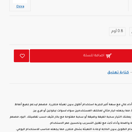
Oxva
0.8 أوم
اضافة للسلة
-
كتابة تعليق
أداء عالي مع سعة أكبر لتجربة استخدام أطول بدون تعبئة متكررة. مصمم ليدعم جميع أنماط
يث يمكنك اختيار سحبة خفيفة وضيقة أو سحبة مفتوحة مع بخار كثيف حسب تفضيلك. البود مصمم
 واضحة وأداء ثابت مع تقليل التسريب وتحسين عمر الاستخدام.