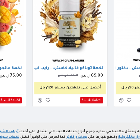
كتور فيب بينك بانثر اوريجنال 60مل 3ملجم
نكهة توباكو فانيلا كاسترد - رايب فيبز في سي تي 30مل
نكهة مانجو 
69.00 ر.س
75.00 ر.س
80.00 ر.س
يال
أحصل على نكهتين بسعر 120ريال
اضافة للسلة
اضافة للسلة
ة وتتمثل مهمتنا في تقديم جميع أنواع خدمات الفيب التي تشمل على أحدث
أجهزة الشيش
 الالكترونية
وقطع غيارها مثل
بودات و فلاتر
كما نحرص على توفير أفضل
نكهات سولت