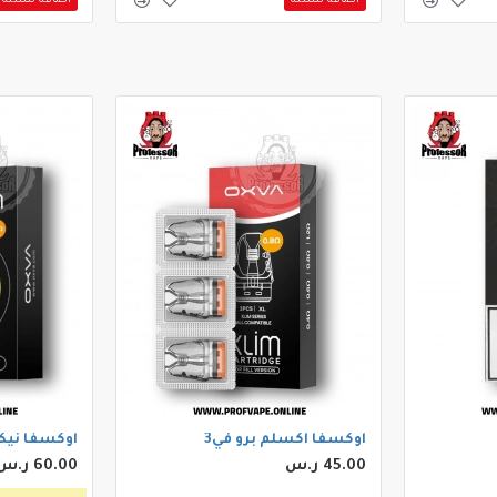
اوكسفا اكسلم برو في3
اوكسفا نيك
45.00 ر.س
60.00 ر.س