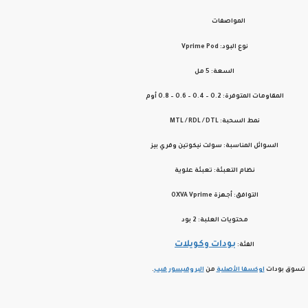
المواصفات
نوع البود:
Vprime Pod
السعة:
5 مل
المقاومات المتوفرة:
0.2 – 0.4 – 0.6 – 0.8 أوم
نمط السحبة:
MTL / RDL / DTL
السوائل المناسبة:
سولت نيكوتين وفري بيز
نظام التعبئة:
تعبئة علوية
التوافق:
أجهزة OXVA Vprime
محتويات العلبة:
2 بود
بودات وكويلات
الفئة:
تسوق بودات
اوكسفا الأصلية
من
البروفيسور فيب
.