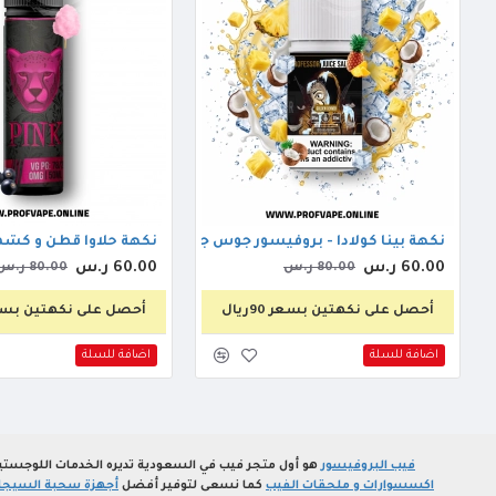
نكهة بينا كولادا - بروفيسور جوس جولدين دنفر ايس 30مل
نكهة حلاوا قطن و كشمش - د
60.00 ر.س
60.00 ر.س
80.00 ر.س
80.00 ر.س
أحصل على نكهتين بسعر 90ريال
أحصل على نكهتين بسعر 90ر
اضافة للسلة
اضافة للسلة
فيب البروفيسور
هو أول متجر فيب في السعودية تديره الخدمات اللوجستي
اكسسوارات و ملحقات الفيب
كما نسعى لتوفير أفضل
أجهزة سحبة السيجارة