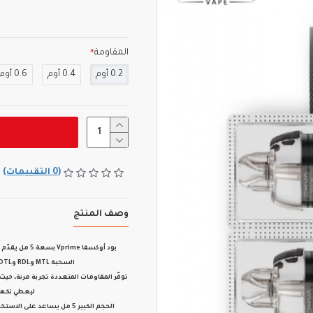
المقاومة
0.2 أوم
0.4 أوم
0.6 أوم
(0 التقييمات)
وصف المنتج
بود
أوكسفا Vprime بسعة 5 مل
يقدّم 
السحبة MTL وRDL وDTL، مما يجعله خيار مثالي لمختلف المستخدمين سواء لسولت نيكوتين أو فري بيز.
توفّر المقاومات المتعددة تجربة مرنة، ح
ليعطي نكهة
الحجم الكبير 5 مل يساعد على الاستخدام الطويل بدون الحاجة لإعادة التعبئة بشكل متكرر، مما يجعله مناسب للاستخدام اليومي.