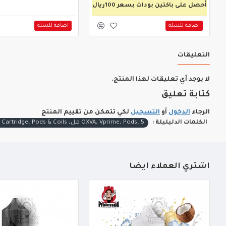
أحصل على باكتين بودات بسعر 100ريال
اضافة للسلة
اضافة للسلة
التعليقات
لا يوجد أي تعليقات لهذا المنتج.
كتابة تعليق
الرجاء
الدخول
أو
التسجيل
لكي تتمكن من تقييم المنتج
الكلمات الدليليلة :
OXVA، Vprime، Pods، 5 مل، MTL، RDL، DTL، Pod Cartridge، Pods & Coils
أشتري العملاء أيضاً