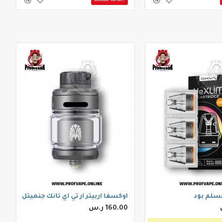
سلم بود
اوكسفا اربيتر ار تي اي تانك جنميتل
160.00 ر.س