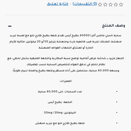
(0 التقييمات)
-
كتابة تعليق
وصف المنتج
سحبة
ناستي ماكس ألترا 40000 بطيخ آيس
تقدم نكهة
بطيخ طازج حلو
مع
لمسة تبريد
منعشة
، لتمنحك تجربة
فيب فاكهية باردة ومنعشة
بتركيز
50 أو 20 نيكوتين
، مثالية للأيام
الحارة أو لعشاق النكهات الفواكه المنعشة.
الجهاز مزود بـ
شاشة عرض أمامية
توضح
نسبة البطارية والنكهة المتبقية
بشكل لحظي، مع
نظام تحكم في تدفق الهواء
لتخصيص السحبة حسب تفضيلك.
وبسعة
40,000 سحبة
، ستحصل على أداء مستقر ونكهة بطيخ واضحة تدوم طويلًا.
المميزات:
عدد السحبات: حتى 40,000 سحبة.
النكهة: بطيخ آيس.
النيكوتين: 50mg / 20mg.
نكهة بطيخ طازج حلو مع تبريد منعش.