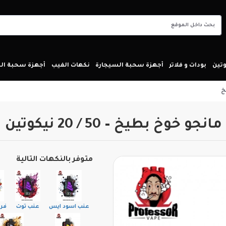
تين
بودات و فلاتر
أجهزة سحبة السيجارة
نكهات الفيب
أجهزة سحبة ا
متوفر بالنكهات التالية
عنب اسود ايس
عنب توت
فرا