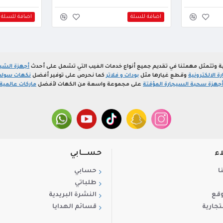
اضافة للسلة
اضافة للسلة
ة وتتمثل مهمتنا في تقديم جميع أنواع خدمات الفيب التي تشمل على أحدث
أجهزة الشيش
 الالكترونية
وقطع غيارها مثل
بودات و فلاتر
كما نحرص على توفير أفضل
نكهات سولت
جهزة سحبة السيجارة المؤقتة
على مجموعة واسعة من الكهات لأفضل
ماركات عالمية
اء
حســـابي
ا
حسابي
طلباتي
وقع
النشرة البريدية
تجارية
قسائم الهدايا