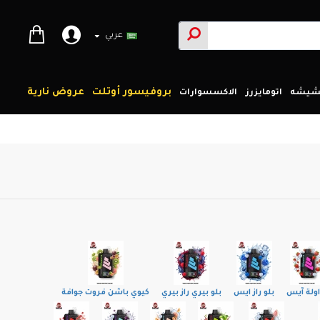
عربي
بروفيسور أوتلت
عروض نارية
لشيشه
اتومايزرز
الاكسسوارات
ولة آيس
بلو راز ايس
بلو بيري راز بيري
كيوي باشن فروت جوافة