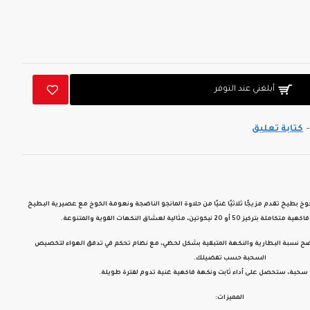
أبلغني عند التوفر
-
كتابة تعليق
تقدم مزيجًا ثلاثيًا غنيًا من
حلاوة المانجو الناضجة
و
نعومة الخوخ
مع
عصيرية البطيخ
فاكهية متكاملة
بتركيز
50 أو 20 نيكوتين
، مثالية لعشاق النكهات القوية والمتنوعة.
ضح
نسبة البطارية والنكهة المتبقية
بشكل لحظي، مع
نظام تحكم في تدفق الهواء
لتخصيص
السحبة حسب تفضيلك.
، ستحصل على أداء ثابت ونكهة فاكهية غنية تدوم لفترة طويلة.
المميزات: