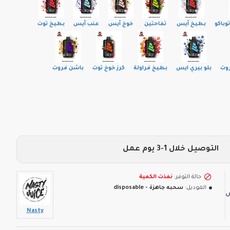
وباكو
بطيخ آيس
تفاحتين
خوخ آيس
عنب آيس
بطيخ توت
روت
بلو بيري ايس
بطيخ فراولة
كرز خوخ توت
باشن فروت
التوصيل خلال 1-3 يوم عمل
حالة التوفر:
نفذت الكمية
الموديل:
سحبه جاهزة - disposable
Nasty