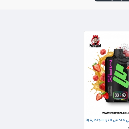
ترا الجاهزة (40000 سحبة) بطيخ فرولة