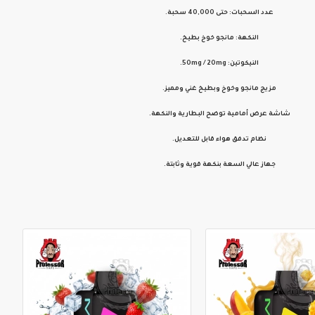
عدد السحبات: حتى 40,000 سحبة.
النكهة: مانجو خوخ بطيخ.
النيكوتين: 50mg / 20mg.
مزيج مانجو وخوخ وبطيخ غني ومميز.
شاشة عرض أمامية توضح البطارية والنكهة.
نظام تدفق هواء قابل للتعديل.
جهاز عالي السعة بنكهة قوية وثابتة.