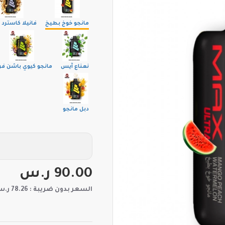
مانجو خوخ بطيخ
فانيلا كاسترد ت
نعناع آيس
مانجو كيوي باشن ف
دبل مانجو
90.00 ر.س
السعر بدون ضريبة : 78.26 ر.س