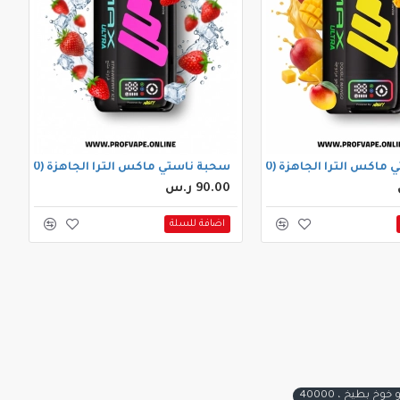
ترا الجاهزة (40000 سحبة) دبل مانجو
سحبة ناستي ماكس الترا الجاهزة (40000 سحبة) فرولة ايس
90.00 ر.س
اضافة للسلة
 بطيخ ، 40000