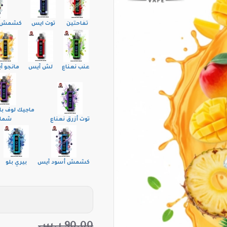
تفاحتين
توت ايس
كشمش أ
عنب نعناع
لش آيس
مانجو 
ماجيك لوف ب
توت أزرق نعناع
شما
كشمش أسود آيس
بيري بلو
90.00 ر.س