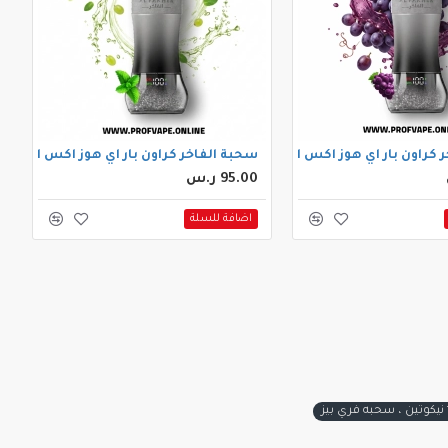
ون بار اي هوز اكس الجاهزة (60000 سحبة) عنب
سحبة الفاخر كراون بار اي هوز اكس الجاهزة (60000 سحبة) عنب نع
95.00 ر.س
اضافة للسلة