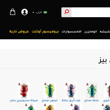
عربي
بروفيسور أوتلت
عروض نارية
لشيشه
اتومايزرز
الاكسسوارات
كيوي
علكة نعناع
توت أزرق علكة
ليمون نعناع
فرولة ستروبيري بنش