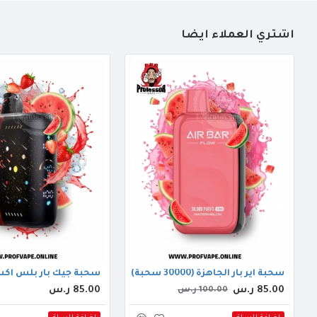
أشتري العملاء أيضاً
سحبة اير بار الجاهزة (30000 سحبة) بطيخ
سحبة جيك بار بلس اكس دي تي ال الج
85.00 ر.س
85.00 ر.س
100.00 ر.س