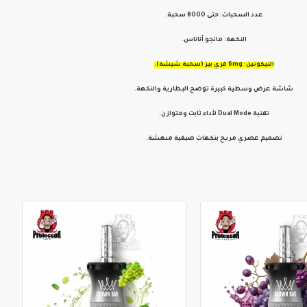
عدد السحبات: حتى 8000 سحبة.
النكهة: مانجو أناناس.
النيكوتين: 6mg فري بيز (سحبة شيشة).
شاشة عرض وسطية كبيرة توضح البطارية والنكهة.
تقنية Dual Mode لأداء ثابت ومتوازن.
تصميم عصري مريح بنكهات صيفية منعشة.