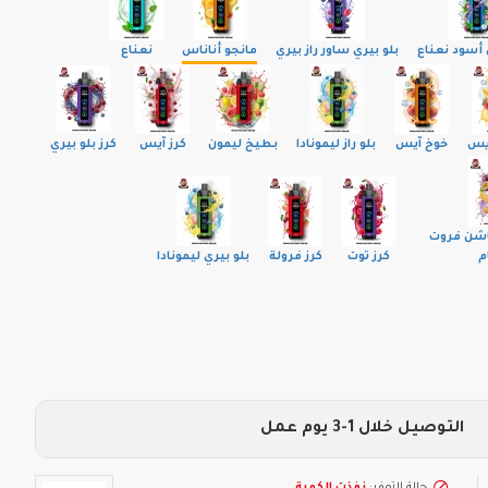
سود نعناع
بلو بيري ساور راز بيري
مانجو أناناس
نعناع
آيس
خوخ آيس
بلو راز ليمونادا
بطيخ ليمون
كرز آيس
كرز بلو بيري
اشن فروت
م
كرز توت
كرز فرولة
بلو بيري ليمونادا
التوصيل خلال 1-3 يوم عمل