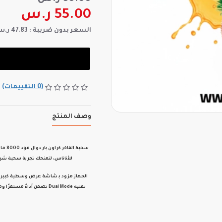
55.00 ر.س
السعر بدون ضريبة : 47.83 ر.س
(0 التقييمات)
وصف المنتج
سحبة
الفاخر كراون بار دوال مود 8000 مانجو أناناس
للأناناس
، لتمنحك تجربة
سحبة شيش
الجهاز مزود بـ
شاشة عرض وسطية كبيرة
تقنية
Dual Mode
تضمن أداءً مستقرًا ومتو