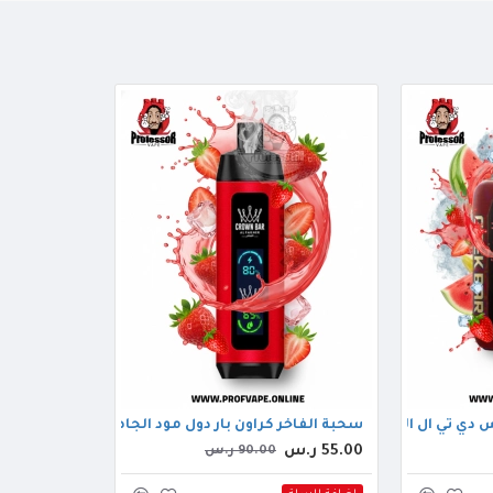
اهزة (42000 سحبة) بطيخ فرولة
سحبة الفاخر كراون بار دول مود الجاهزة (8000 سحبة) فرولة
55.00 ر.س
90.00 ر.س