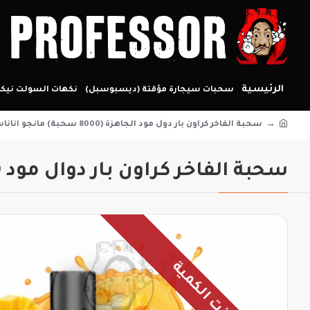
الرئيسية
سحبات سيجارة مؤقتة (ديسبوسبل)
نكهات السولت نيكو
سحبة الفاخر كراون بار دول مود الجاهزة (8000 سحبة) مانجو اناناس
سحبة الفاخر كراون بار دوال مود 8000 مانجو أناناس – 6 نيكوتين فري بيز
نفذت الكمية