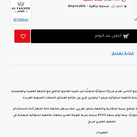
حالة التوفر:
نفذت الكمية
الموديل:
سحبه جاهزة - disposable
Al Fakher
أبلغني عند التوفر
-
كتابة تعليق
تقدم مزيجًا استوائيًا منعشًا من
حلاوة المانجو الناضج
مع
النكهة المميزة والمنعشة
ة فاكهية استوائية
بتركيز
٦ نيكوتين فري بيز
، مثالية لعشاق النكهات الصيفية الفريدة.
توضح
نسبة البطارية والنكهة بشكل تقريبي
، مما يسهل متابعة حالة الجهاز أثناء الاستخدام.
ازنًا، بينما توفر
سعة 8000 سحبة
تجربة طويلة المدى بنكهات فاكهية استوائية منعشة في
تصميم عصري مريح.
المميزات: