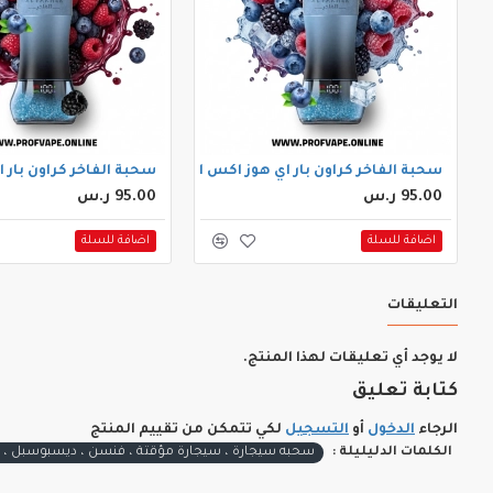
سحبة الفاخر كراون بار اي هوز اكس الجاهزة (60000 سحبة) توت ايس
سحبة الفاخر كراون بار اي هوز اكس 
95.00 ر.س
95.00 ر.س
اضافة للسلة
اضافة للسلة
التعليقات
لا يوجد أي تعليقات لهذا المنتج.
كتابة تعليق
الرجاء
الدخول
أو
التسجيل
لكي تتمكن من تقييم المنتج
الكلمات الدليليلة :
سحبه سيجارة ، سيجارة مؤقتة ، فنسن ، ديسبوسبل ، ٦٠٠٠ سحبه ، ديسبوسبل ، سحبه مؤقتة 6000 سحبه ، مانجو أناناس ، الفاخر ، فري بيز ، ٦ نيكوتين ، سحبه فري بيز