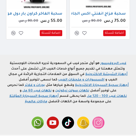
) بلو بيري راز بيري
سحبة مزاج انفنتي اكس الجاهزة (9000 سحبة) عنب اسود
سحبة الفاخر كراون بار دول مود الجاهزة (8000 سحبة
75.00 ر.س
55.00 ر.س
90.00 ر.س
90.00 ر.س
اضافة للسلة
اضافة للسلة
فيب البروفيسور
هو أول متجر فيب في السعودية تديره الخدمات اللوجستية
وتتمثل مهمتنا في تقديم جميع أنواع خدمات الفيب التي تشمل على أحدث
أجهزة الشيشة الالكترونية
في السوق من العلامات التجارية الرائدة في مجال
الفيب و
اكسسوارات و ملحقات الفيب
كما نسعى لتوفير أفضل
أجهزة سحبة السيجارة الالكترونية
وقطع غيارها مثل
بودات و فلاتر
كما نحرص
على توفير أفضل
نكهات سولت نيكوتين
و
نكهات فيب 60 مل
و
نكهات فيب 100 - 120 مل
كما يحظى قسم
أجهزة سحبة السيجارة المؤقتة
على مجموعة واسعة من الكهات لأفضل
ماركات عالمية