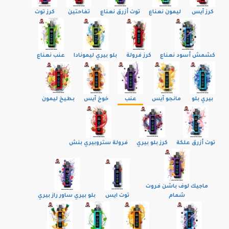
كرز آيس
ليمون نعناع
توت أزرق نعناع
تفاحتين
كرز توت
كشمش أسود نعناع
كرز فرولة
بلو بيري ليمونادا
عنب نعناع
بيري بلو
مانجو آيس
عنب
خوخ آيس
بطيخ ليمون
توت أزرق علكة
كرز بلو بيري
فرولة ستروبيري بنش
ماجيك لوف باشن فروت
شمام
توت ايس
بلو بيري ساور راز بيري