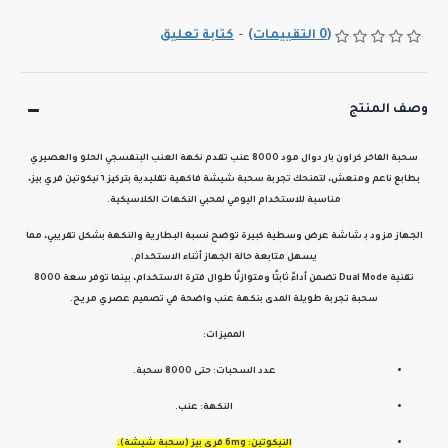
(0 التقييمات)
-
كتابة تعليق
وصف المنتج
سحبة
الفاخر كراون بار دوال مود 8000 عنب
تقدم نكهة
العنب البنفسجي الحلو والعصيري
بطابع ناعم ومنعش، لتمنحك تجربة
سحبة شيشة فاكهية تقليدية
بتركيز
٦ نيكوتين فري بيز
،
مناسبة للاستخدام اليومي لمحبي النكهات الكلاسيكية.
الجهاز مزود بـ
شاشة عرض وسطية كبيرة
توضح
نسبة البطارية والنكهة بشكل تقريبي
، مما
يسهل متابعة حالة الجهاز أثناء الاستخدام.
تقنية
Dual Mode
تضمن أداءً ثابتًا ومتوازنًا طوال فترة الاستخدام، بينما توفر
سعة 8000
سحبة
تجربة طويلة المدى بنكهة عنب واضحة في تصميم عصري مريح.
المميزات:
عدد السحبات: حتى 8000 سحبة.
النكهة: عنب.
النيكوتين: 6mg فري بيز (سحبة شيشة).