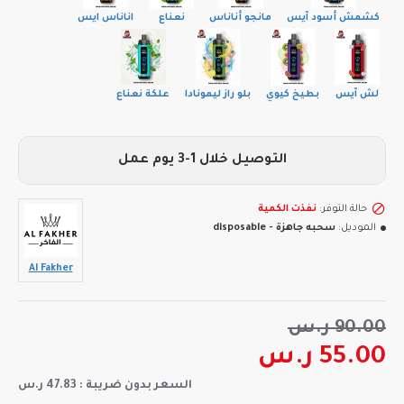
كشمش أسود آيس
مانجو أناناس
نعناع
اناناس ايس
لش آيس
بطيخ كيوي
بلو راز ليمونادا
علكة نعناع
التوصيل خلال 1-3 يوم عمل
حالة التوفر:
نفذت الكمية
الموديل:
سحبه جاهزة - disposable
Al Fakher
90.00 ر.س
55.00 ر.س
السعر بدون ضريبة : 47.83 ر.س