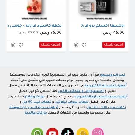
اوكسفا اكسلم برو في3
نكهة كاسترد فرولة - جوسي ورلد ديد كاست
45.00 ر.س
75.00 ر.س
80.00 ر.س
اضافة للسلة
اضافة للسلة
فيب البروفيسور
هو أول متجر فيب في السعودية تديره الخدمات اللوجستية
وتتمثل مهمتنا في تقديم جميع أنواع خدمات الفيب التي تشمل على أحدث
أجهزة الشيشة الالكترونية
في السوق من العلامات التجارية الرائدة في مجال
الفيب و
اكسسوارات و ملحقات الفيب
كما نسعى لتوفير أفضل
أجهزة سحبة السيجارة الالكترونية
وقطع غيارها مثل
بودات و فلاتر
كما نحرص
على توفير أفضل
نكهات سولت نيكوتين
و
نكهات فيب 60 مل
و
نكهات فيب 100 - 120 مل
كما يحظى قسم
أجهزة سحبة السيجارة المؤقتة
على مجموعة واسعة من الكهات لأفضل
ماركات عالمية