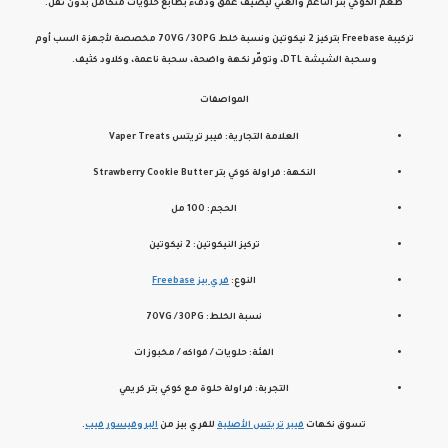
طعم الكوكي بتر الناعم والغني ليضيف عمق ودفء بطابع حلويات متكامل بدون ثقل.
تركيبة
Freebase بتركيز 2 نيكوتين
ونسبة خلط
70VG / 30PG
مخصصة لأجهزة السب أوم
وسحبة الشيشة DTL، وتوفّر نكهة واضحة، سحبة ناعمة، وكلاود كثيف.
المواصفات
العلامة التجارية: فيبر تريتس Vaper Treats
النكهة: فراولة كوكي بتر Strawberry Cookie Butter
الحجم: 100 مل
تركيز النيكوتين: 2 نيكوتين
النوع:
فري بيز Freebase
نسبة الخلط: 70VG / 30PG
الفئة: حلويات / فواكه / مخبوزات
التجربة: فراولة حلوة مع كوكي بتر كريمي
تسوق نكهات
فيبر تريتس
الأصلية
للفري بيز من
البروفيسور فيب
.