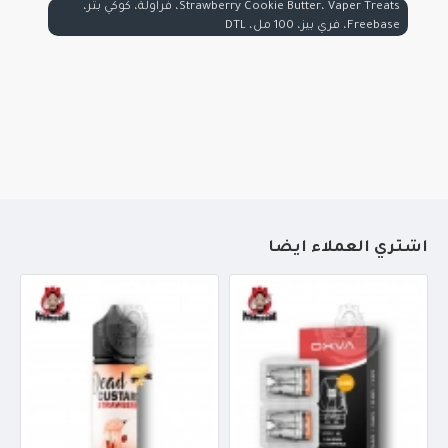
Strawberry Cookie Butter، Vaper Treats، فراولة، كوكي بتر،
Freebase، فري بيز، 100 مل، DTL
أشتري العملاء أيضاً