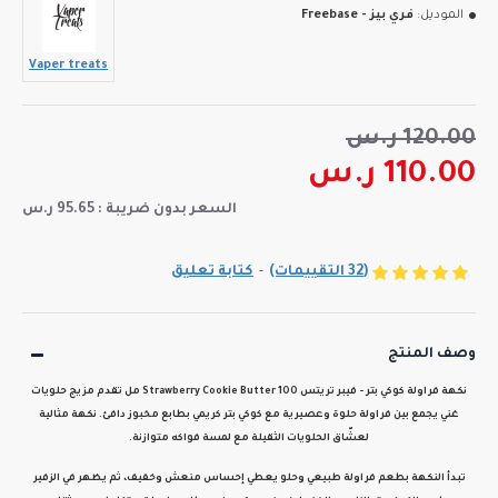
الموديل:
فري بيز - Freebase
Vaper treats
120.00 ر.س
110.00 ر.س
السعر بدون ضريبة : 95.65 ر.س
(32 التقييمات)
-
كتابة تعليق
وصف المنتج
نكهة
فراولة كوكي بتر - فيبر تريتس Strawberry Cookie Butter 100 مل
تقدم مزيج حلويات
غني يجمع بين فراولة حلوة وعصيرية مع كوكي بتر كريمي بطابع مخبوز دافئ. نكهة مثالية
لعشّاق الحلويات الثقيلة مع لمسة فواكه متوازنة.
تبدأ النكهة بطعم فراولة طبيعي وحلو يعطي إحساس منعش وخفيف، ثم يظهر في الزفير