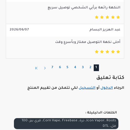
النكهة رائعة برأيي الشخصي توصيل سريع
عبد العزيز البسام
2026/06/07
أحلى نكهة التوصيل ممتاز وبأسرع وقت
7
6
5
4
3
2
1
كتابة تعليق
الرجاء
الدخول
أو
التسجيل
لكي تتمكن من تقييم المنتج
الكلمات الدليليلة :
Icon Vapor، Roots، ذرة، Corn Vape، Freebase، فري بيز، 100
مل، DTL