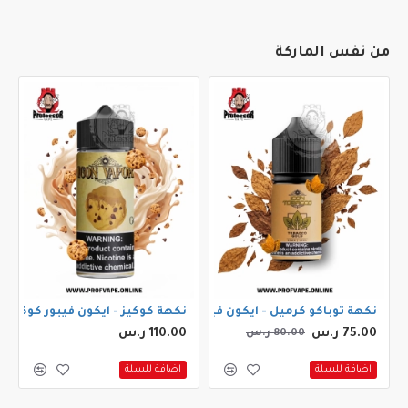
من نفس الماركة
نكهة توباكو كرميل - ايكون فيبور توباكو جولد 30مل
نكهة كوكيز - ايكون فيبور كوكيز 100مل
75.00 ر.س
110.00 ر.س
80.00 ر.س
اضافة للسلة
اضافة للسلة