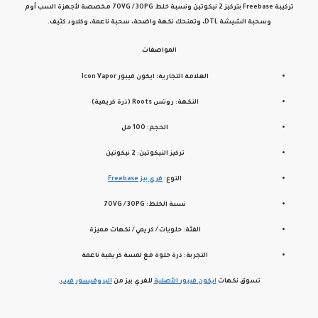
تركيبة
Freebase بتركيز 2 نيكوتين
ونسبة خلط
70VG / 30PG
مخصصة لأجهزة السب أوم
وسحبة الشيشة DTL، وتمنحك نكهة واضحة، سحبة ناعمة، وكلاود كثيف.
المواصفات
العلامة التجارية: ايكون فيبور Icon Vapor
النكهة: روتس Roots (ذرة كريمية)
الحجم: 100 مل
تركيز النيكوتين: 2 نيكوتين
النوع:
فري بيز Freebase
نسبة الخلط: 70VG / 30PG
الفئة: حلويات / كريمي / نكهات مميزة
التجربة: ذرة حلوة مع لمسة كريمية ناعمة
تسوق نكهات
ايكون فيبور
الأصلية
للفري بيز من
البروفيسور فيب
.