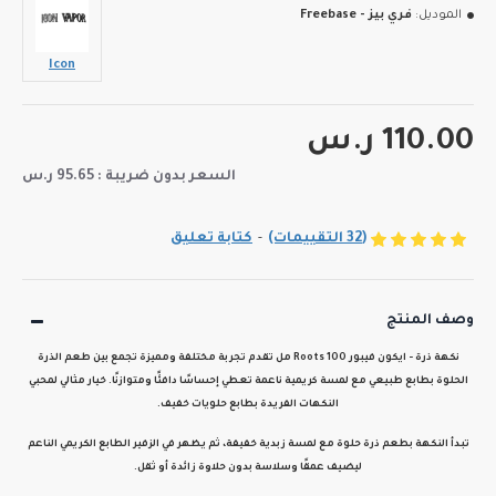
الموديل:
فري بيز - Freebase
Icon
110.00 ر.س
السعر بدون ضريبة : 95.65 ر.س
(32 التقييمات)
-
كتابة تعليق
وصف المنتج
نكهة
ذرة - ايكون فيبور Roots 100 مل
تقدم تجربة مختلفة ومميزة تجمع بين طعم الذرة
الحلوة بطابع طبيعي مع لمسة كريمية ناعمة تعطي إحساسًا دافئًا ومتوازنًا. خيار مثالي لمحبي
النكهات الفريدة بطابع حلويات خفيف.
تبدأ النكهة بطعم ذرة حلوة مع لمسة زبدية خفيفة، ثم يظهر في الزفير الطابع الكريمي الناعم
ليضيف عمقًا وسلاسة بدون حلاوة زائدة أو ثقل.