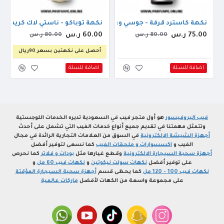
نكهة كاسترد قرفة - جوسي ورلد ديد كاسترد قرفة 60مل
نكهة توباكو - ناستي لاك كريمي توباكو
75.00 ر.س
60.00 ر.س
80.00 ر.س
80.00 ر.س
أحصل على نكهتين بسعر 90ريال
اضافة للسلة
اضافة للسلة
فيب البروفيسور
هو أول متجر فيب في السعودية تديره الخدمات اللوجستية
وتتمثل مهمتنا في تقديم جميع أنواع خدمات الفيب التي تشمل على أحدث
أجهزة الشيشة الالكترونية
في السوق من العلامات التجارية الرائدة في مجال
الفيب و
اكسسوارات و ملحقات الفيب
كما نسعى لتوفير أفضل
أجهزة سحبة السيجارة الالكترونية
وقطع غيارها مثل
بودات و فلاتر
كما نحرص
على توفير أفضل
نكهات سولت نيكوتين
و
نكهات فيب 60 مل
و
نكهات فيب 100 - 120 مل
كما يحظى قسم
أجهزة سحبة السيجارة المؤقتة
على مجموعة واسعة من الكهات لأفضل
ماركات عالمية