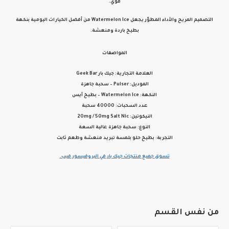
قوي.
التصميم المريح والأداء المطوّر يجعل Watermelon Ice من أفضل الخيارات اليومية بنكهة
بطيخ باردة ومنعشة.
المواصفات
العلامة التجارية:
جيك بار Geek Bar
الموديل:
Pulser – سحبة جاهزة
النكهة:
Watermelon Ice – بطيخ آيس
عدد السحبات:
40000 سحبة
النيكوتين:
20mg / 50mg Salt Nic
النوع:
سحبة جاهزة عالية السعة
التجربة:
بطيخ حلو بلمسة تبريد منعشة وطعم ثابت
تسوق جميع منتجات جيك بار في البروفيسور فيب.
من نفس القسم