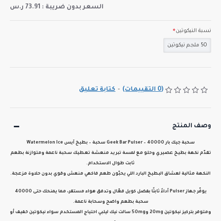
السعر بدون ضريبة : 73.91 ر.س
نسبة النيكوتين
50 ملجم نيكوتين
(0 التقييمات)
-
كتابة تعليق
وصف المنتج
سحبة جيك بار Geek Bar Pulser – 40000 سحبة – بطيخ آيس Watermelon Ice
تقدّم نكهة
بطيخ عصيري وحلو
مع
لمسة تبريد منعشة
تعطيك سحبة ناعمة ومتوازنة بطعم
ثابت طوال الاستخدام.
النكهة مثالية لعشاق البطيخ البارد اللي يحبّون طعم فاكهي منعش وقوي بدون حلاوة مزعجة.
يوفّر جهاز
Pulser
أداءً ثابتًا بفضل كويل فعّال وتدفق هواء مستقر، مما يمنحك
حتى 40000
سحبة
بطعم واضح وسحابة ناعمة.
ومتوفر
بتركيز نيكوتين 20mg و50mg سالت نيك
ليلبي احتياج المستخدم سواء نيكوتين خفيف أو