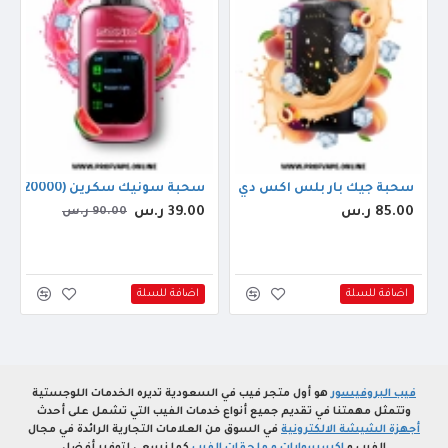
ايس
سحبة جيك بار بلس اكس دي تي ال الجاهزة (42000 سحبة) خوخ ايس
سحبة سونيك سكرين (20000 سحبة) بطيخ سلاش
85.00 ر.س
39.00 ر.س
90.00 ر.س
اضافة للسلة
اضافة للسلة
فيب البروفيسور
هو أول متجر فيب في السعودية تديره الخدمات اللوجستية
وتتمثل مهمتنا في تقديم جميع أنواع خدمات الفيب التي تشمل على أحدث
أجهزة الشيشة الالكترونية
في السوق من العلامات التجارية الرائدة في مجال