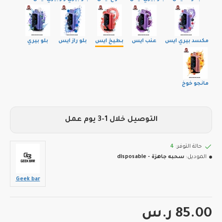
مكسد بيري ايس
عنب ايس
بطيخ ايس
بلو راز ايس
بلو بيري
مانجو خوخ
التوصيل خلال 1-3 يوم عمل
حالة التوفر:
4
الموديل:
سحبه جاهزة - disposable
Geek bar
85.00 ر.س