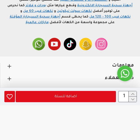
الفيب و
اكسسوارات و ملحقات الفيب
كما نسعى لتوفير أفضل
أجهزة سحبة السيجارة الالكترونية
وقطع غيارها مثل
بودات و فلاتر
كما نحرص
على توفير أفضل
نكهات سولت نيكوتين
و
نكهات فيب 60 مل
و
نكهات فيب 100 - 120 مل
كما يحظى قسم
أجهزة سحبة السيجارة المؤقتة
على مجموعة واسعة من الكهات لأفضل
ماركات عالمية
معلومات
دعم العملاء
حســـابي
اضافة للسلة
متجر profvape.online، جميع الحقوق محفوظة