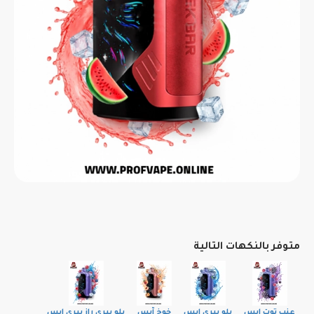
متوفر بالنكهات التالية
عنب توت ايس
بلو بيري ايس
خوخ آيس
بلو بيري راز بيري ايس