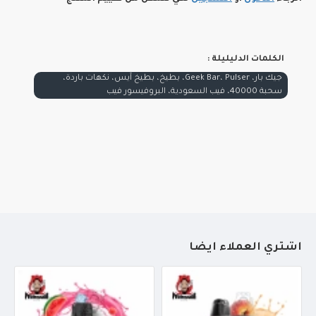
الكلمات الدليليلة :
جيك بار، Geek Bar، Pulser، بطيخ، بطيخ آيس، نكهات باردة،
سحبة 40000، فيب السعودية، البروفيسور فيب
أشتري العملاء أيضاً