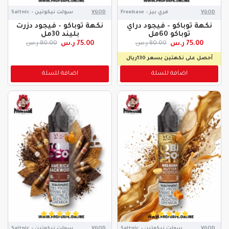
VGOD
فري بيز - Freebase
VGOD
سولت نيكوتين - Saltnic
نكهة توباكو - فيجود دراي
نكهة توباكو - فيجود دزرت
توباكو 60مل
بليند 30مل
75.00 ر.س
75.00 ر.س
80.00 ر.س
80.00 ر.س
أحصل على نكهتين بسعر 130ريال
اضافة للسلة
اضافة للسلة
VGOD
سولت نيكوتين - Saltnic
VGOD
سولت نيكوتين - Saltnic