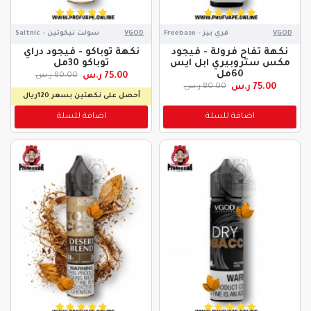
VGOD
فري بيز - Freebase
VGOD
سولت نيكوتين - Saltnic
نكهة تفاح فرولة - فيجود
نكهة توباكو - فيجود دراي
مكس ستروبيري ابل ايس
توباكو 30مل
60مل
75.00 ر.س
80.00 ر.س
75.00 ر.س
80.00 ر.س
أحصل على نكهتين بسعر 120ريال
اضافة للسلة
اضافة للسلة