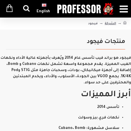
English
الشركة
فيجود
منتجات فيجود
فيجود هو براند فيب تأسس عام 2014 ويُعرف بأجهزته عالية الأداء ونكهات
الفيب المميزة. يقدم مجموعة واسعة تشمل نكهات
Cubano
و
Bomb
،
إضافة إلى أجهزة ميكانيكال، بودات، وسحبات جاهزة مثل STIG وPod
1K/4K. يجمع VGOD بين الجودة، الأسلوب، والأداء، ويخدم المبتدئين
والمحترفين على حد سواء.
أبرز المميزات
تأسس 2014
نكهات فري بيز وسولت
سلاسل مشهورة: Cubano، Bomb