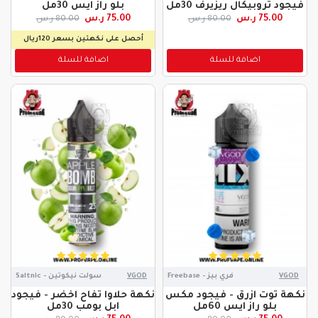
فيجود تروبيكال ريزيرف 30مل
بلو راز ايس 30مل
75.00 ر.س
75.00 ر.س
80.00 ر.س
80.00 ر.س
أحصل على نكهتين بسعر 120ريال
اضافة للسلة
اضافة للسلة
VGOD
فري بيز - Freebase
VGOD
سولت نيكوتين - Saltnic
نكهة توت ازرق - فيجود مكس
نكهة حلاوا تفاح اخضر - فيجود
بلو راز ايس 60مل
ابل بومب 30مل