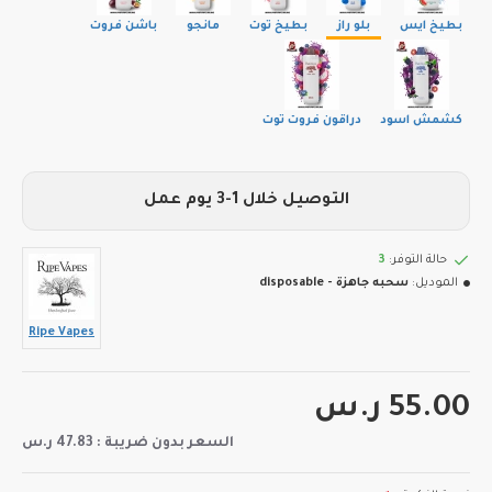
بطيخ ايس
بلو راز
بطيخ توت
مانجو
باشن فروت
كشمش اسود
دراقون فروت توت
التوصيل خلال 1-3 يوم عمل
حالة التوفر:
3
الموديل:
سحبه جاهزة - disposable
Ripe Vapes
55.00 ر.س
السعر بدون ضريبة : 47.83 ر.س