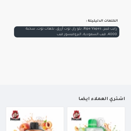
الكلمات الدليليلة :
رايب فيبز، Ripe Vapes، بلو راز، توت أزرق، نكهات توت، سحبة
4000، فيب السعودية، البروفيسور فيب
أشتري العملاء أيضاً