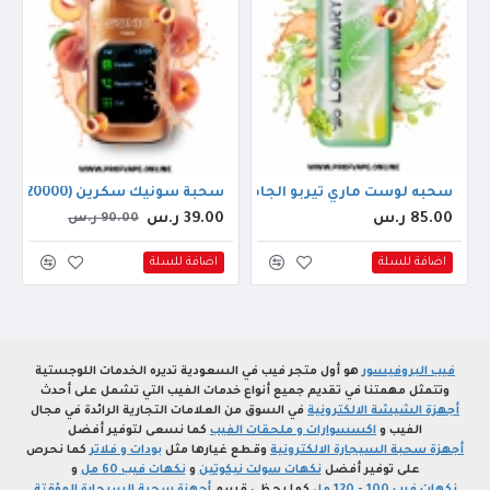
ليمونادا
سحبه لوست ماري تيربو الجاهزة (35000 سحبة) خوخ عنب اخضر
سحبة سونيك سكرين (20000 سحبة) خوخ
85.00 ر.س
39.00 ر.س
90.00 ر.س
اضافة للسلة
اضافة للسلة
فيب البروفيسور
هو أول متجر فيب في السعودية تديره الخدمات اللوجستية
وتتمثل مهمتنا في تقديم جميع أنواع خدمات الفيب التي تشمل على أحدث
أجهزة الشيشة الالكترونية
في السوق من العلامات التجارية الرائدة في مجال
الفيب و
اكسسوارات و ملحقات الفيب
كما نسعى لتوفير أفضل
أجهزة سحبة السيجارة الالكترونية
وقطع غيارها مثل
بودات و فلاتر
كما نحرص
على توفير أفضل
نكهات سولت نيكوتين
و
نكهات فيب 60 مل
و