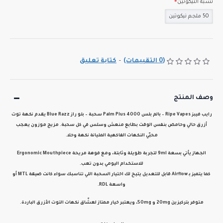
نسبة النيكوتين
50 ملجم نيكوتين
(0 التقييمات)
-
كتابة تعليق
وصف المنتج
رايب فيبز Ripe Vapes – بالم بلس Palm Plus 4000 سحبة – بلو راز Blue Razz
يقدم نكهة
توت
أزرق حالي وحامض بنفس الوقت
بطابع منعش وسلس في كل سحبة. مزيج موزون يعجب
محبّي النكهات الفاكهية المليانة نكهة وحلا.
الجهاز يأتي بسعة
9ml
لتجربة طويلة وثابتة، ومع
فوهة مريحة Ergonomic Mouthpiece
للاستخدام اليومي بدون تعب.
كما يتميز
بـ Airflow قابل للتعديل
يتيح لك اختيار السحبة اللي تناسبك سواء كانت ضيقة MTL أو
واسعة RDL.
متوفر بتركيزين
20mg
و
50mg
، ويعتبر خيار ممتاز لعشّاق نكهات التوت الأزرق الباردة.