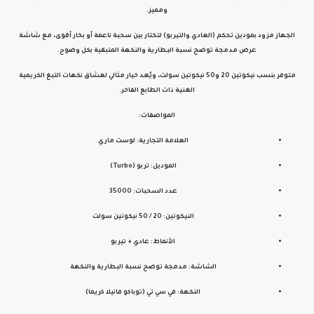
ومميز.
الجهاز مزود
بمودين تحكم (العادي والتيربو)
لتختار بين سحبة ناعمة أو بخار أقوى، مع
شاشة
عرض مدمجة
توضح نسبة البطارية والنكهة المتبقية بكل وضوح.
متوفر بنسب نيكوتين
20 و50
نيكوتين سولت، ويُعد خيار مثالي لعشاق نكهات التبغ الكريمية
الغنية ذات الطابع الفاخر.
المواصفات:
العلامة التجارية: لوست ماري
الموديل: تربو (Turbo)
عدد السحبات: 35000
النيكوتين: 20 / 50 نيكوتين سولت
الأنماط: عادي + تيربو
الشاشة: مدمجة توضح نسبة البطارية والنكهة
النكهة: في سي تي (توباكو فانيلا كريما)