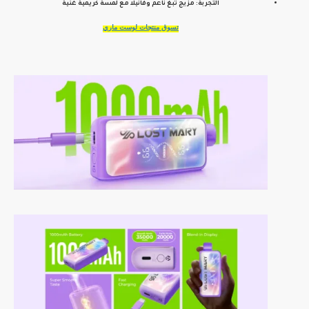
التجربة: مزيج تبغ ناعم وفانيلا مع لمسة كريمية غنية
تسوق منتجات لوست ماري