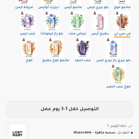
مانجو خوخ
بلو بيري ايس
مانجو آيس
ديزرت أوايس
فرولة ايس
في سي تي
بطيخ آيس
ميامي منت
بلو راز ليمونادا
عنب ايس
بلو بيري راز بيري ايس
عنب اسود
مانجو خوخ بطيخ
خوخ
خوخ عنب اخضر
التوصيل خلال 1-3 يوم عمل
حالة التوفر:
1
الموديل:
سحبه جاهزة - disposable