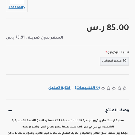
Lost Mary
85.00 ر.س
السعر بدون ضريبة : 73.91 ر.س
نسبة النيكوتين
50 ملجم نيكوتين
(0 التقييمات)
-
كتابة تعليق
وصف المنتج
سحبة لوست ماري تربو الجاهزة (35000 سحبة) VCT
مستوحاة من النكهة الكلاسيكية
الشهيرة
في سي تي من رايب فيب
، لكنها تتميز بطابع
أغنى وأكثـر كريمية
.
تجمع بين
نكهة التبغ الفاخر والفانيلا والكريما
لتقدم لك تجربة فيب فاخرة ومتوازنة بطابع دافئ