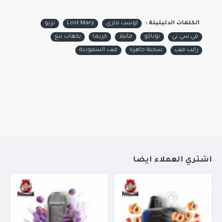
الكلمات الدليليلة :
لوست ماري
Lost Mary
تربو
في سي تي
توباكو
فانيلا
كريما
نكهات تبغ
رايب فيب
سحبة جاهزة
فيب السعودية
أشتري العملاء أيضاً