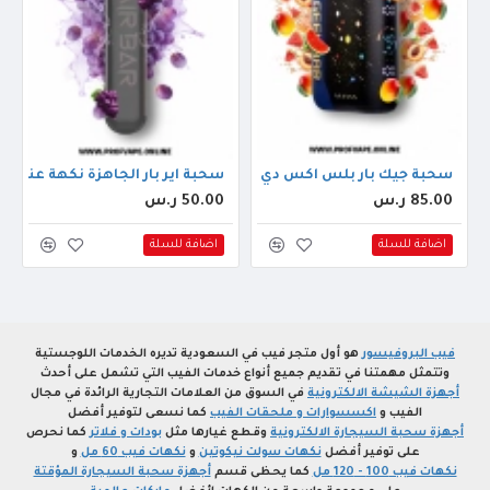
حبه)
سحبة جيك بار بلس اكس دي تي ال الجاهزة (42000 سحبة) مانجو خوخ بطيخ
سحبة اير بار الجاهزة نكهة عنب (500 سحبه)
85.00 ر.س
50.00 ر.س
اضافة للسلة
اضافة للسلة
فيب البروفيسور
هو أول متجر فيب في السعودية تديره الخدمات اللوجستية
وتتمثل مهمتنا في تقديم جميع أنواع خدمات الفيب التي تشمل على أحدث
أجهزة الشيشة الالكترونية
في السوق من العلامات التجارية الرائدة في مجال
الفيب و
اكسسوارات و ملحقات الفيب
كما نسعى لتوفير أفضل
أجهزة سحبة السيجارة الالكترونية
وقطع غيارها مثل
بودات و فلاتر
كما نحرص
على توفير أفضل
نكهات سولت نيكوتين
و
نكهات فيب 60 مل
و
نكهات فيب 100 - 120 مل
كما يحظى قسم
أجهزة سحبة السيجارة المؤقتة