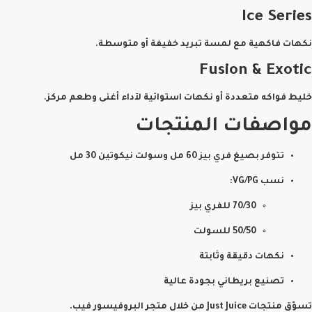
Ice Series
نكهات فاكهية مع لمسة تبريد خفيفة أو متوسطة.
Fusion & Exotic
خليط فواكه متعددة أو نكهات استوائية لآداء أغنى وطعم مركز.
مواصفات المنتجات
تتوفر بصيغ فري بيز 60 مل وسولت نيكوتين 30 مل
نسب VG/PG:
70/30 للفري بيز
50/50 للسولت
نكهات دقيقة وثابتة
تصنيع بريطاني بجودة عالية
تسوّق منتجات Just Juice من خلال متجر البروفيسور فيب.