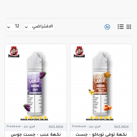
just juice
فري بيز - Freebase
just juice
فري بيز - Freebase
نكهة توفي توباكو - جست
نكهة عنب - جست جوس