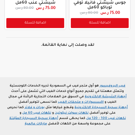
جوس شيشتي فانيلا توفي
شيشتي عنب 60مل
توباكو 60مل
75.00 ر.س
80.00 ر.س
75.00 ر.س
80.00 ر.س
اضافة للسلة
اضافة للسلة
لقد وصلت إلى نهاية القائمة.
فيب البروفيسور
هو أول متجر فيب في السعودية تديره الخدمات اللوجستية
وتتمثل مهمتنا في تقديم جميع أنواع خدمات الفيب التي تشمل على أحدث
أجهزة الشيشة الالكترونية
في السوق من العلامات التجارية الرائدة في مجال
الفيب و
اكسسوارات و ملحقات الفيب
كما نسعى لتوفير أفضل
أجهزة سحبة السيجارة الالكترونية
وقطع غيارها مثل
بودات و فلاتر
كما نحرص
على توفير أفضل
نكهات سولت نيكوتين
و
نكهات فيب 60 مل
و
نكهات فيب 100 - 120 مل
كما يحظى قسم
أجهزة سحبة السيجارة المؤقتة
على مجموعة واسعة من الكهات لأفضل
ماركات عالمية