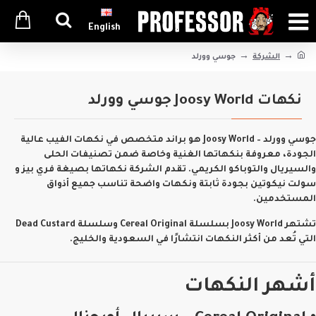
English
الشركة
جوسي وورلد
نكهات Joosy World جوسي وورلد
جوسي وورلد – Joosy World
هو براند متخصص في نكهات الفيب عالية
الجودة، معروفة بنكهاتها الغنية وخاصة ضمن تصنيفات الحلى
والسيريال والتوباكو الكريمي. تقدم الشركة نكهاتها بصيغة
فري بيز
و
سولت نيكوتين
بجودة ثابتة ونكهات واضحة تناسب جميع أذواق
المستخدمين.
تشتهر Joosy World بسلسلة
Cereal Original
وسلسلة
Dead Custard
التي تُعد من أكثر النكهات انتشارًا في السعودية والخليج.
أشهر النكهات