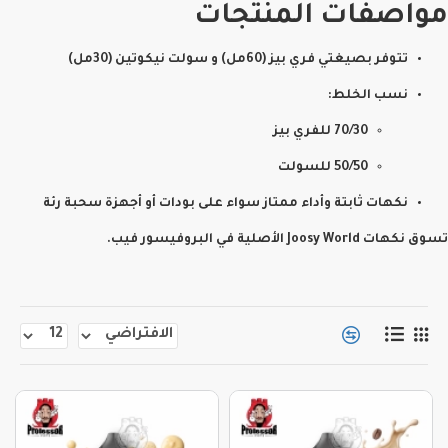
مواصفات المنتجات
تتوفر بصيغتي
فري بيز (60مل)
و
سولت نيكوتين (30مل)
نسب الخلط:
70/30
للفري بيز
50/50
للسولت
نكهات ثابتة وأداء ممتاز سواء على بودات أو أجهزة سحبة رئة
تسوق نكهات
Joosy World
الأصلية في
البروفيسور فيب
.