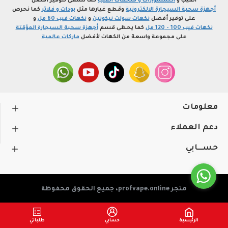
الفيب و
اكسسوارات و ملحقات الفيب
كما نسعى لتوفير أفضل
أجهزة سحبة السيجارة الالكترونية
وقطع غيارها مثل
بودات و فلاتر
كما نحرص
على توفير أفضل
نكهات سولت نيكوتين
و
نكهات فيب 60 مل
و
نكهات فيب 100 - 120 مل
كما يحظى قسم
أجهزة سحبة السيجارة المؤقتة
على مجموعة واسعة من الكهات لأفضل
ماركات عالمية
معلومات
دعم العملاء
حســـابي
متجر profvape.online، جميع الحقوق محفوظة
الرئيسية
حسابي
طلباتي