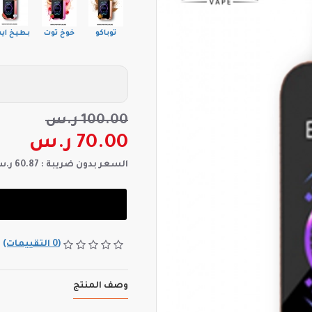
توباكو
خوخ توت
بطيخ اي
100.00 ر.س
70.00 ر.س
السعر بدون ضريبة : 60.87 ر.س
(0 التقييمات)
وصف المنتج