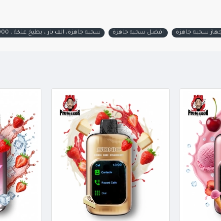
هاز سحبه جاهزة
افضل سحبه جاهزة
سحبه جاهزة، الف بار ، بطيخ علكة ، 18000