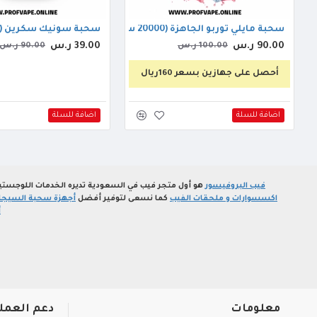
سحبة مايلي توربو الجاهزة (20000 سحبه) لش ايس
سحبة سونيك سكرين (20000 سحبة) كرز ايسكريم
90.00 ر.س
39.00 ر.س
100.00 ر.س
90.00 ر.س
أحصل على جهازين بسعر 160ريال
اضافة للسلة
اضافة للسلة
فيب البروفيسور
هو أول متجر فيب في السعودية تديره الخدمات اللوجستي
اكسسوارات و ملحقات الفيب
كما نسعى لتوفير أفضل
أجهزة سحبة السيجارة
أ
معلومات
دعم العمل