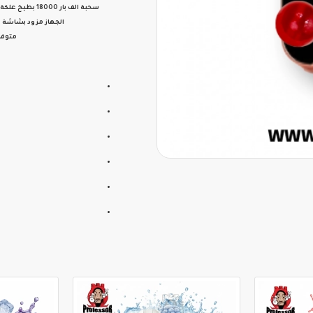
سحبة
الف بار 18000 بطيخ علكة
الجهاز مزود بشاشة عر
متوفر بقوة نيكو