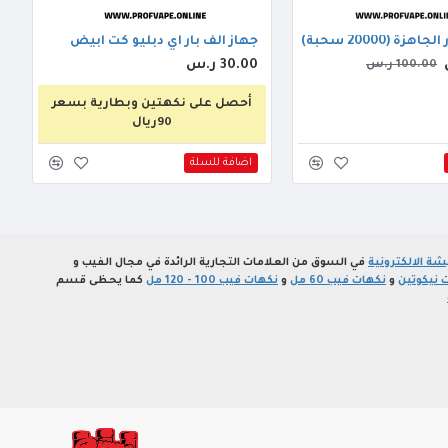
2000 سحبة) فرولة ايس
جهاز الف بار اي دبليو كت ابيض
30.00 ر.س
100.00 ر.س
أحصل على نكهتين وبطارية بسعر
90ريال
اضافة للسلة
ة الالكترونية
في السوق من العلامات التجارية الرائدة في مجال الفيب و
 نيكوتين
و
نكهات فيب 60 مل
و
نكهات فيب 100 - 120 مل
كما يحظى قسم