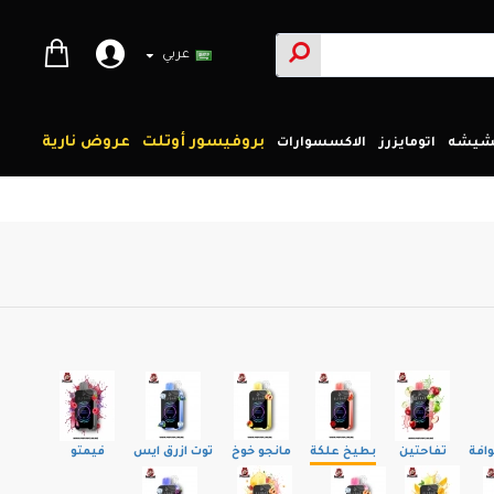
عربي
بروفيسور أوتلت
عروض نارية
لشيشه
اتومايزرز
الاكسسوارات
افة
تفاحتين
بطيخ علكة
مانجو خوخ
توت ازرق ايس
فيمتو