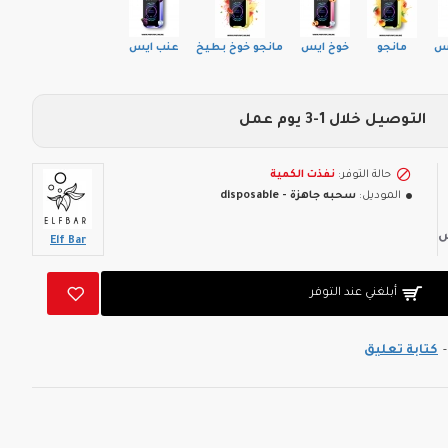
س
مانجو
خوخ ايس
مانجو خوخ بطيخ
عنب ايس
التوصيل خلال 1-3 يوم عمل
حالة التوفر:
نفذت الكمية
الموديل:
سحبه جاهزة - disposable
Elf Bar
أبلغني عند التوفر
-
كتابة تعليق