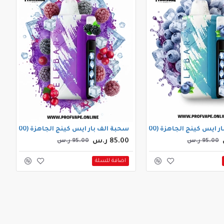
نج الجاهزة (30000 سحبة) بلوبيري ايس
سحبة الف بار ايس كينج الجاهزة (30000 سحبة) توت اسود كران بيري
85.00 ر.س
95.00 ر.س
95.00 ر.س
اضافة للسلة