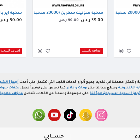
سحبة سونيك سكرين (20000 سحبة) تشيز كيك فرولة
سحبة اير بار الجاهزة (0
39.00 ر.س
80.00 ر.س
90.00 ر.س
اضافة للسلة
اضافة للسلة
ة وتتمثل مهمتنا في تقديم جميع أنواع خدمات الفيب التي تشمل على أحدث
أجهزة الشيش
 الالكترونية
وقطع غيارها مثل
بودات و فلاتر
كما نحرص على توفير أفضل
نكهات سولت
جهزة سحبة السيجارة المؤقتة
على مجموعة واسعة من الكهات لأفضل
ماركات عالمية
اء
حســـابي