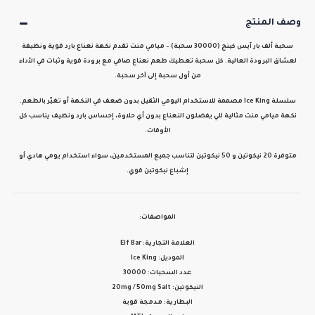
وصف المنتج
سحبة ألف بار آيس كينج (30000 سحبة) – ميامي منت
تقدم نكهة نعناع بارد قوية ونظيفة
لعشاق البرودة العالية. كل سحبة تعطيك طعم نعناع صافي مع برودة قوية وثبات في الأداء
من أول سحبة إلى آخر سحبة.
سلسلة Ice King مصممة للاستخدام اليومي الثقيل بدون ضعف في النكهة أو تغيّر بالطعم.
نكهة ميامي منت مثالية للي يفضلون النعناع بدون أي حلاوة، إحساس بارد ونظيف يناسب كل
الأوقات.
متوفرة
20 نيكوتين
و
50 نيكوتين
لتناسب جميع المستخدمين، سواء استخدام يومي هادي أو
إشباع نيكوتين قوي.
المواصفات:
العلامة التجارية: Elf Bar
الموديل: Ice King
عدد السحبات: 30000
النيكوتين: 20mg / 50mg Salt
البطارية: مدمجة قوية