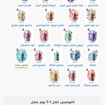
تفاحتين
توت كران بيري ايس
فرولة كيوي ايس
بلو راز ايس
ريد بول ايس
خوخ ايس
باشن فروت مانجو ايس
مانجو خوخ بطيخ
عنب ايس
كيوي باشن فروت جوافة
كرز بطيخ
توت مشكل
علكة
بلوبيري ايس
بطيخ علكة
بطيخ ايس
ميامي منت
بطيخ فرولة
كرز رمان توت
دبل مانجو
التوصيل خلال 1-3 يوم عمل