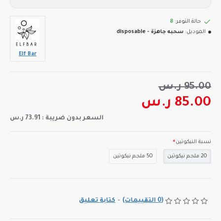
حالة التوفر:
8
الموديل:
سحبه جاهزة - disposable
Elf Bar
95.00 ر.س
85.00 ر.س
السعر بدون ضريبة : 73.91 ر.س
نسبة النيكوتين
20 ملجم نيكوتين
50 ملجم نيكوتين
(0 التقييمات)
-
كتابة تعليق