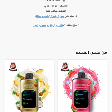
نوع السحبة: MTL
مستوى البرودة: عالي
النكهة: ميامي منت
الاستخدام:
سحبة جاهزة (Disposable)
تسوّق منتجات
الف بار
في
البروفيسور فيب
.
من نفس القسم