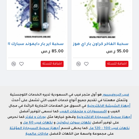
زة (40000 سحبة) عنب
سحبة الفاخر كراون بار اي هوز اكس الجاهزة (60000 سحبة) عنب نعناع
سحبة اير بار دايموند سبارك الجاهزة (15000 سحبة) بلوبير
95.00 ر.س
85.00 ر.س
اضافة للسلة
اضافة للسلة
فيب البروفيسور
هو أول متجر فيب في السعودية تديره الخدمات اللوجستية
وتتمثل مهمتنا في تقديم جميع أنواع خدمات الفيب التي تشمل على أحدث
أجهزة الشيشة الالكترونية
في السوق من العلامات التجارية الرائدة في مجال
الفيب و
اكسسوارات و ملحقات الفيب
كما نسعى لتوفير أفضل
أجهزة سحبة السيجارة الالكترونية
وقطع غيارها مثل
بودات و فلاتر
كما نحرص
على توفير أفضل
نكهات سولت نيكوتين
و
نكهات فيب 60 مل
و
نكهات فيب 100 - 120 مل
كما يحظى قسم
أجهزة سحبة السيجارة المؤقتة
على مجموعة واسعة من الكهات لأفضل
ماركات عالمية