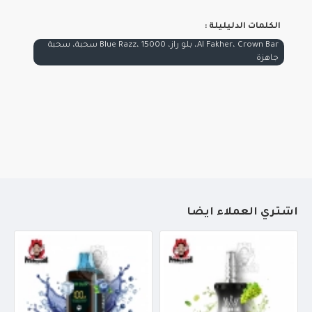
الكلمات الدليليلة :
Al Fakher، Crown Bar، بلو راز، Blue Razz، 15000 سحبة، سحبة
جاهزة
أشتري العملاء أيضاً