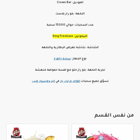
الموديل: Crown Bar
النكهة: بلو راز بلاست
عدد السحبات: حوالي
15000 سحبة
النيكوتين:
6mg Freebase
الشاشة: شاشة تعرض البطارية والنكهة
نوع الجهاز:
سحبة جاهزة
تجربة النكهة: بلو راز حلو مع لمسة حموضة منعشة
تسوّق جميع سحبات
الفاخر كراون بار
في
البروفيسور فيب
.
من نفس القسم