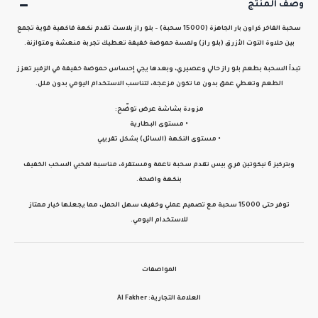
وصف المنتج
سحبة الفاخر كراون بار الجاهزة (15000 سحبة) – بلو راز بلاست
تقدم نكهة فاكهية قوية تجمع
بين
حلاوة التوت الأزرق (بلو راز)
ولمسة
حموضة خفيفة
تعطيك تجربة منعشة ومتوازنة.
تبدأ السحبة بطعم
بلو راز حالي وعصيري
، وبعدها يجي إحساس
حموضة خفيفة في الزفير
تعزز
الطعم وتعطي عمق بدون ما تكون مزعجة، لتناسب الاستخدام اليومي بدون ملل.
مزودة بشاشة عرض توضّح:
• مستوى البطارية
• مستوى النكهة (السائل) بشكل تقريبي
وبتركيز
6 نيكوتين فري بيس
تقدم سحبة ناعمة ومستقرة، مناسبة لمحبي السحب الخفيف
بنكهة واضحة.
توفر حتى
15000 سحبة
مع تصميم عملي وخفيف سهل الحمل، مما يجعلها خيار ممتاز
للاستخدام اليومي.
المواصفات
العلامة التجارية:
Al Fakher