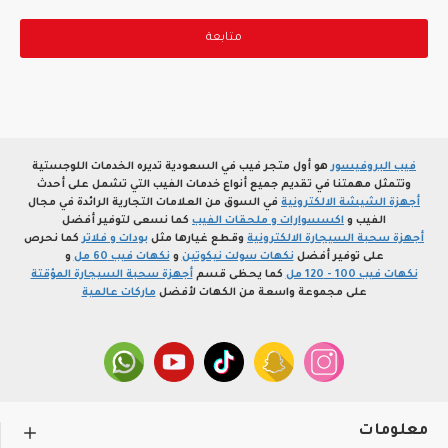
متابعة
فيب البروفيسور
هو أول متجر فيب في السعودية تديره الخدمات اللوجستية
وتتمثل مهمتنا في تقديم جميع أنواع خدمات الفيب التي تشمل على أحدث
أجهزة الشيشة الالكترونية
في السوق من العلامات التجارية الرائدة في مجال
الفيب و
اكسسوارات و ملحقات الفيب
كما نسعى لتوفير أفضل
أجهزة سحبة السيجارة الالكترونية
وقطع غيارها مثل
بودات و فلاتر
كما نحرص
على توفير أفضل
نكهات سولت نيكوتين
و
نكهات فيب 60 مل
و
نكهات فيب 100 - 120 مل
كما يحظى قسم
أجهزة سحبة السيجارة المؤقتة
على مجموعة واسعة من الكهات لأفضل
ماركات عالمية
معلومات