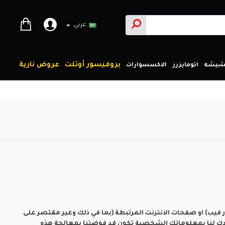
عربي
بروفيسور أوتلت
عروض نارية
لشيشه
اتومايزرز
الاكسسوارات
يب) او صفحات الانترنت المرتبطة (بما في ذلك وغير مقتصر على
ويدك لنا بمعلوماتك الشخصية تكون قد فوضتنا بمعالجة هذه