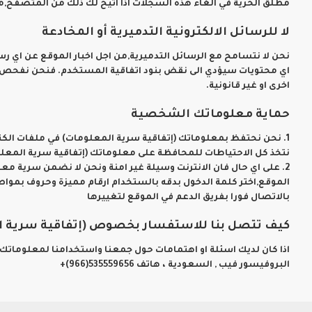
مطلق الحرية في الغاء هذه السجلات اذا أتيح لك ذلك من المتصفح,
لا للرسائل الالكترونية التدميرية أو المخادعة
نحن لا نتسامح مع الرسائل التدميرية,من اجل اخبار الموقع عن اي رسائ
اي محتويات سيؤدي الى نقض بنود اتفاقية المستخدم. فنحن نفحص الرس
اخرى او غير قانونية.
حماية معلوماتك الشخصية
1. نحن نحتفظ بمعلوماتك (إتفاقية سرية المعلومات) في ملفات الك
نتخذ كل الاحتياطات للمحافظة على معلوماتك (إتفاقية سرية المعلو
2. على اي حال فان الانترنت وسيلة غير امنة ونحن لا نضمن سرية
الموقع,اختر كلمة الدخول بدقه بالستخدام ارقام مميزة وحروف بموا
بالاتصال فورا بفريق الدعم في الموقع لتغييرها
كيف تتصل بنا للاستفسار بخصوص (إتفاقية سرية ا
اذا كان لديك اسئلة او اهتمامات حول جمعنا واستخدامنا لمعلوماتك 
البروفيسور فيب , السعودية ، هاتف 535559656(966)+