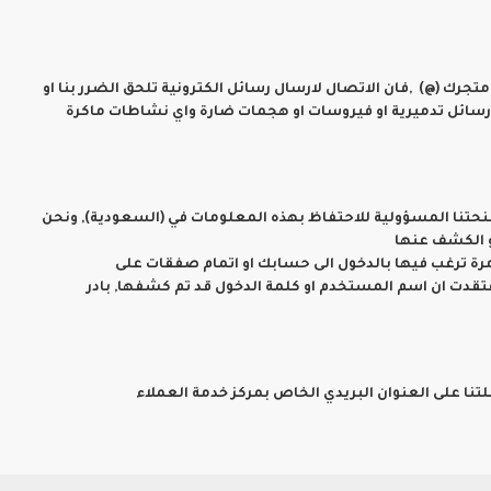
متجرك (@) ,فان الاتصال لارسال رسائل الكترونية تلحق الضرر بنا او
ك رسائل تدميرية او فيروسات او هجمات ضارة واي نشاطات ماكرة
نحتنا المسؤولية للاحتفاظ بهذه المعلومات في (السعودية), ونحن
و الكشف عنها
رة ترغب فيها بالدخول الى حسابك او اتمام صفقات على
تقدت ان اسم المستخدم او كلمة الدخول قد تم كشفها, بادر
تنا على العنوان البريدي الخاص بمركز خدمة العملاء