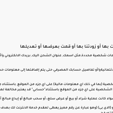
ها أو زودتنا بها أو قمت بعرضها أو تعديلها
ات شخصية محددة,مثل اسمك, عنوان الشحن اليك, بريدك الالكتروني و/
لائتمانيةو/أو تفاصيل حسابك المصرفي حتى يتم إضافتها إلى معلومات ح
ة (بما في ذلك اي معلومات مالية) على اي جزء من الموقع, باستثناء ج
لشخصية على اي جزء من الموقع باستثناء"حسابي" قد يعتبر مخالفة لهذه
و (الاى بى) (وهو عبارة عن رقم مميز يعطى لمقدم خدمة الانترنت لك بهد