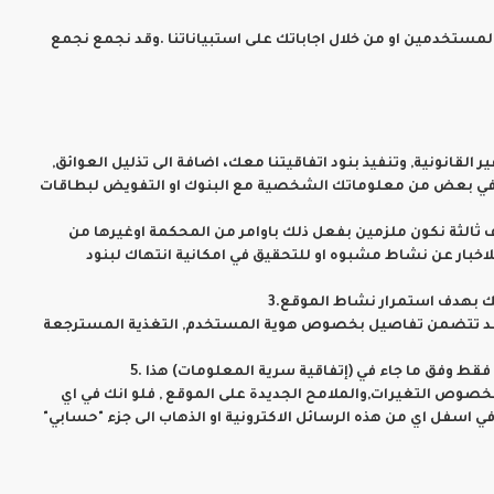
مستخدمين او من خلال اجاباتك على استبياناتنا .وقد نجمع نجمع
نونية, وتنفيذ بنود اتفاقيتنا معك، اضافة الى تذليل العوائق,
شتراك في بعض من معلوماتك الشخصية مع البنوك او التفويض لبطاقات
اف ثالثة نكون ملزمين بفعل ذلك باوامر من المحكمة اوغيرها من
للاخبار عن نشاط مشبوه او للتحقيق في امكانية انتهاك لبنود
ك بهدف استمرار نشاط الموقع.3
ومات قد تتضمن تفاصيل بخصوص هوية المستخدم, التغذية المسترجعة
 وفق ما جاء في (إتفاقية سرية المعلومات) هذا .5
بخصوص التغيرات,والملامح الجديدة على الموقع , فلو انك في اي
ي اسفل اي من هذه الرسائل الاكترونية او الذهاب الى جزء "حسابي"