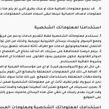
ادارتك على الموقع. وقد نجمع ايضا معلوماتك عن تفاصيل عمليات 
6. قد نجمع معلومات اضافية منك او عنك بطرق اخرى لم يتم هنا ذك
معلومات لاهداف احصائية حينها تبقى اسماء اصحاب المعلومات م
استخدامنا لمعلوماتك الشخصية
1. نستخدم معلوماتك الشخصية فقط لتقديم خدمات ودعم من فريق الزب
وجمع الرسوم, وتزويدك برسائل الكترونية ترويجية, وكذلك من اجل تو
الائتمان لمعالجةوتوثيق خدمات مع اطراف ثالثة لاهداف تتعلق بزياد
2. برغم حرصنا للمحافظة على سرّيتك ,الا اننا قد نحتاج الى الافص
الدوائر القانونية, لنكون ملتزمين ببنود القانون, عند اعتقادنا ان 
وشروط اتفاقية المستخدم.
. في حال تم بيع (البروفيسور فيب), او اي من مؤسساته الفرعية ا
4. اضافة الى ذلك فان المعلومات المتعلقة بالبضائع التي تقوم ب
والملاحظات المتعلقة باستخدامك للموقع. غير ذلك فاننا سوف نك
نحن لا نبيع ولا نؤجر لطرف ثالث اي من معلوماتك الشخصية ضمن نط
6. بمجرد تسجيلك في الموقع تعتبر أنك أعطيتنا تفويضا واضحا لتسل
وقت قررت بعدم رغبتك في تلقي مثل هذه الرسائل,ماعليك سوى إختيار ا
على الموقع.
استخدامك لمعلوماتك الشخصية ومعلومات المستخ