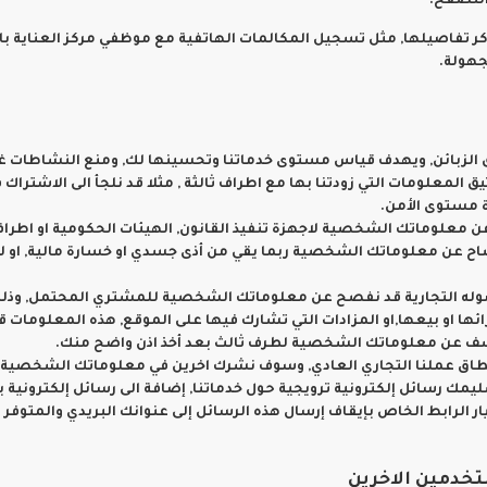
التصفح.
ر تفاصيلها, مثل تسجيل المكالمات الهاتفية مع موظفي مركز العناية بال
جهولة.
ائن, ويهدف قياس مستوى خدماتنا وتحسينها لك, ومنع النشاطات غير القا
ثيق المعلومات التي زودتنا بها مع اطراف ثالثة , مثلا قد نلجأ الى الا
ة مستوى الأمن.
اح عن معلوماتك الشخصية لاجهزة تنفيذ القانون, الهيئات الحكومية او اطر
الافصاح عن معلوماتك الشخصية ربما يقي من أذى جسدي او خسارة مالية, او 
و اصوله التجارية قد نفصح عن معلوماتك الشخصية للمشتري المحتمل, وذل
شرائها او بيعها,او المزادات التي تشارك فيها على الموقع, هذه المعل
شف عن معلوماتك الشخصية لطرف ثالث بعد أخذ اذن واضح منك.
اق عملنا التجاري العادي, وسوف نشرك اخرين في معلوماتك الشخصية فقط
يمك رسائل إلكترونية ترويجية حول خدماتنا, إضافة الى رسائل إلكترونية 
لرابط الخاص بإيقاف إرسال هذه الرسائل إلى عنوانك البريدي والمتوفر ف
دمين الاخرين