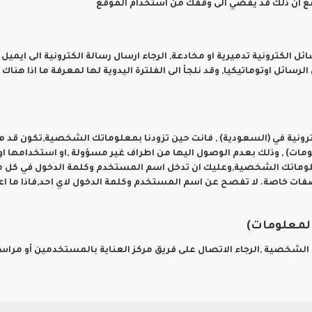
مع ان ذلك قد يفضي الى وقفك من استخدام الموقع
ل الكترونية تدميرية او مخادعة, الرجاء ارسال رسالة الكترونية الى ايميل 
ائل اوتوماتيكيا, وقد نلجأ الى الفلترة اليدوية لها لمعرفة ما اذا هنا
ترونية في (السعودية) , فانت حين تزودنا بمعلوماتك الشخصية,تكون قد م
مات) , وذلك بعدم الوصول اليها من اطراف غير مسؤولة ,او استخدامها ا
 معلوماتك الشخصية,وعليك ان تدخل اسم المستخدم وكلمة الدخول في كل م
صفات خاصة. لا تفصح عن اسم المستخدم وكلمة الدخول لاي احد,فاذا ما اع
لمعلومات)
الشخصية ,الرجاء الاتصال على فريق مركز العناية بالمستخدمين أو مراسل