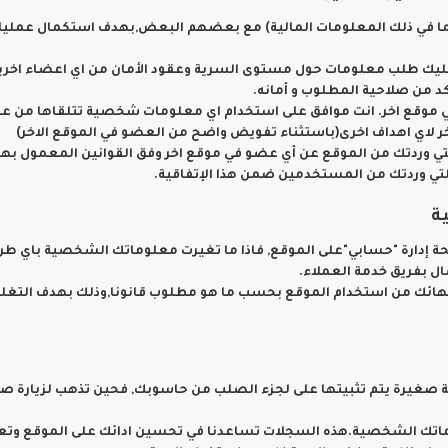
ما في ذلك المعلومات المالية) مع بعضهم البعض,بهدف استكمال عمليات 
عليك طلب معلومات حول مستوى السرية وعقود الأمان من اي اعضاء اخرين
د من صلاحية المطلوب و أمانه.
موقع اخر. انت موافق على استخدام اي معلومات شخصية تتلقاها من عض
 لاي اهداف اخرى(باستثناء تفويض واضح من العضو في الموقع الاخر)
ة
إدارة "حسابي"على الموقع, فاذا ما تغيرت معلوماتك الشخصية باي طري
ال بفريق خدمة العملاء.
هائك من استخدام الموقع بحسب ما هو مطلوب قانونا,وذلك بهدف التغلب 
جية صغيرة يتم تثبيتها على لجزء الصلب من حاسوبك, فحين تذهب لزيارة
ماتك الشخصية.هذه السجلات تساعدنا في تحسين ادائك على الموقع وتعينن