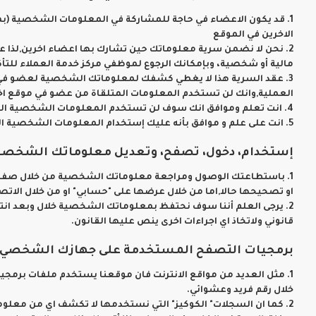
1. قد يكون الاعضاء في حاجة للمشاركة في المعلومات الشخصية (ب
الاخرين في الموقع
2. نحن لا نضمن سرية معلوماتك حين تشارك بها اعضاء اخرين,لذا 
مالية أو شخصية، وبإمكانك الرجوع لموظفي مركز خدمة العملاء للتأك
3. عقد السرية هذا لا يغطي كشفك لمعلوماتك الشخصية لعضو في 
العملية,وانك لن تستخدم المعلومات المتلقاة من عضو في موقع اخر
4. انت تعلم وموافق انك سوف لن تستخدم المعلومات الشخصية التي وردتك من الموقع عن أي عضو في موقع اخر وفق القوانين المعمول بها في هذه الوثيقة.
5. انت على علم و موافق بأنه عليك إستخدام المعلومات الشخصية التي وردتك من المستخدمين ضمن هذا الإتفاقية.
إستخدام، دخول، تصفح، وتعديل معلوماتك الشخصي
1. باستطاعتك الوصول ومراجعة معلوماتك الشخصية من خلال صفحة 
او تصحيحها حالا,اما من خلال عرضها على "حسابي" او من خلال الاتص
2. يرجى العلم أننا سوف نحتفظ بمعلوماتك الشخصية خلال وبعد انت
قانوني ولاتخاذ اي اجراءات اخرى ينص عليها القانون.
برمجيات التصفح المستخدمة على جهازك الشخصي
1. مثل العديد من مواقع الانترنت فان موقعنا يستخدم ملفات برم
خلال رقم فريد وعشوائي.
2. كما ان السجلات" الكوكيز" التي نستخدمها لا تكشف اي من معلو