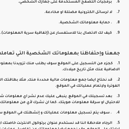
6. برمجيات التصفح المستخدمة على جهازك الشخصي.
7. لا لرسائل الكترونية مضللة او مخادعة.
8. . حماية معلوماتك الشخصية.
9. كيف لك الاتصال بنا للاستفسار عن (إتفاقية سرية المعلومات).
جمعنا وإحتفاظنا بمعلوماتك الشخصية التي تعاملت ب
1. كجزء من التسجيل على الموقع سوف يطلب منك تزويدنا بمعلوم
الاضافية عنك مثل تاريخ ميلادك.
2. قد نحتاج ايضا جمع معلومات مالية محددة منك, مثلا بطاقتك ا
الفوترة ولإتمام عملياتك في الموقع.
3. بعد تسجيلك في الموقع, ينبغى عليك عدم نشر اي معلومات شخصي
للاحتيال او سرقة معلومات هويتك. كما ان نشرك لأي من معلوماتك ا
4. . سوف يتم تسجيل معلومات عملياتك و إنشطتك في الموقع سواء كانت عملية شراء أو بيع أو عرض سلع، أو سحب مبالغ أو إيداع مبالغ أو غيرها من الأنشطة الخاصة بعملياتك في الموقع.
5. الرجاء ملاحظة اننا قد نستخدم عنوان برتوكول الانترنت خاصتك ا