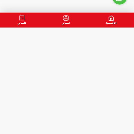
الرئيسية
حسابي
طلباتي
فيب البروفيسور
هو أول متجر فيب في السعودية تديره الخدمات اللوجستية
وتتمثل مهمتنا في تقديم جميع أنواع خدمات الفيب التي تشمل على أحدث
أجهزة الشيشة الالكترونية
في السوق من العلامات التجارية الرائدة في مجال
الفيب و
اكسسوارات و ملحقات الفيب
كما نسعى لتوفير أفضل
أجهزة سحبة السيجارة الالكترونية
وقطع غيارها مثل
بودات و فلاتر
كما نحرص
على توفير أفضل
نكهات سولت نيكوتين
و
نكهات فيب 60 مل
و
نكهات فيب 100 - 120 مل
كما يحظى قسم
أجهزة سحبة السيجارة المؤقتة
على مجموعة واسعة من الكهات لأفضل
ماركات عالمية
معلومات