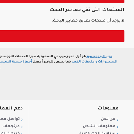
المنتجات التي تفي معايير البحث
لا يوجد أي منتجات تطابق معايير البحث.
فيب البروفيسور
هو أول متجر فيب في السعودية تديره الخدمات اللوجستي
اكسسوارات و ملحقات الفيب
كما نسعى لتوفير أفضل
أجهزة سحبة السيجارة
أ
معلومات
دعم العمل
من نحن
تواصل معن
معلومات الشحن
مرتجعات
سياسة الخصوصية
خريطة الم