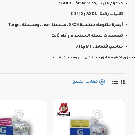
مدعوم من شركة Smoore العالمية
تقنيات رائدة: AXON وCOREX
أجهزة متنوعة: سلسلة XROS، سلسلة Luxe، وسلسلة Target
تصميمات سهلة الاستخدام وأداء ثابت
مناسب لأنماط MTL وDTL
تسوّق أجهزة فابوريسو من البروفيسور فيب.
مقارنة المنتج