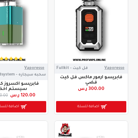
Vaporesso
فل كيت - Fullkit
Vaporesso
سحبه سيجاره - Podsystem
فابريسو ارمور ماكس فل كيت
فضي
فابريسو اكسروز كي
300.00 ر.س
سيستم اخض
120.00 ر.س
140.00 
اضافة للسلة
اضافة للسل