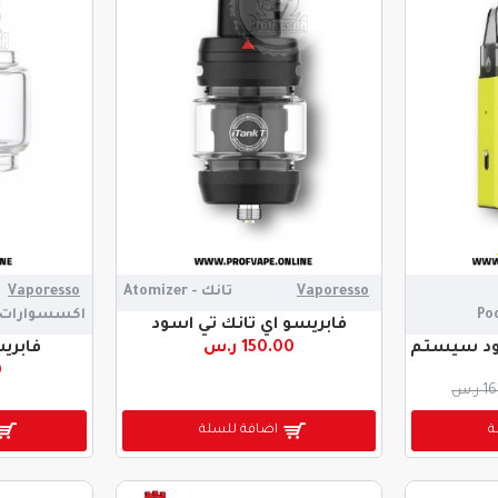
Vaporesso
تانك - Atomizer
Vaporesso
اكسسوارات - essories
فابريسو اي تانك تي اسود
بود سيستم
150.00 ر.س
فابريس
0
ر.س
ة
اضافة للسلة