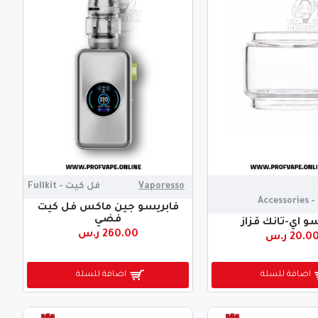
Vaporesso
فل كيت - Fullkit
Acc
فابريسو جين ماكس فل كيت
فضي
و اي-تانك قزاز
260.00 ر.س
20.0 ر.س
اضافة للسلة
اضافة للسلة