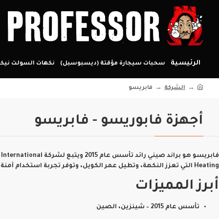
الرئيسية
سحبات سيجارة مؤقتة (ديسبوسبل)
نكهات السولت نيكو
الشركة
فابريسو
أجهزة فابوريسو - فابريسو
فابريسو هو براند صيني رائد تأسس عام 2015 ويتبع لشركة
International
Heating
التي تعزز النكهة، وتطيل عمر الكويل، وتوفر تجربة استخدام آمنة
أبرز المميزات
تأسس عام 2015 – شينزين، الصين