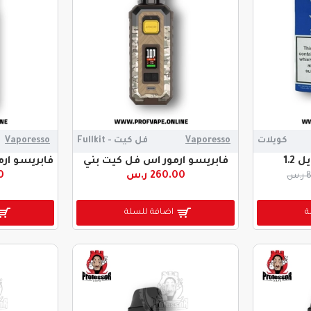
كويلات
Vaporesso
فل كيت - Fullkit
Vaporesso
فابريسو ارمور اس فل كيت بني
فابريسو ارم
260.00 ر.س
00
س
ة
اضافة للسلة