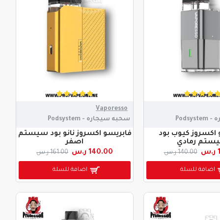
Vaporesso
Podsy
سحبه سيجاره - Podsystem
 اكسروز كيوب بود
فابريسو اكسروز نانو بود سيستم
ستم رمادي
اصفر
س
140.00 ر.س
140.00 ر.س
161.00 ر.س
اضافة للسلة
اضافة للسلة