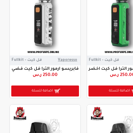
فل كيت - Fullkit
Vaporesso
فل كيت - Fullkit
ور الترا فل كيت اخضر
فابريسو ارمور الترا فل كيت فضي
250. ر.س
250.00 ر.س
اضافة للسلة
اضافة للسلة