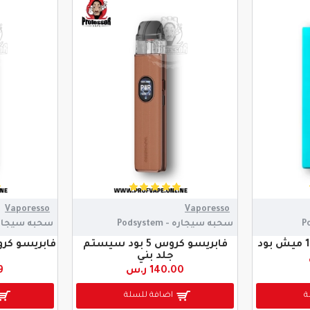
Vaporesso
Vaporesso
سحبه سيجاره - Podsystem
سحبه سيجاره - stem
فابريسو كروس 5 بود سيستم
جلد بني
140.00 ر.س
9
ة
اضافة للسلة