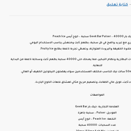
-
كتابة تعليق
 سحبة – خوخ آيس Peach Ice
ري
مع
تبريد واضح
في كل سحبة، بطعم ثابت ومنعش يناسب الاستخدام اليومي.
وة الخفيفة والبرودة المتوازنة، وتعطي تجربة ناعمة بطابع Fruity Ice.
ات البطارية ونظام التبخير، مما يمنحك
حتى 40000 سحبة
بطعم ثابت وسحابة ناعمة من البداية
للنهاية.
لتناسب مختلف المستخدمين سواء يفضلون النيكوتين الخفيف أو العالي.
اء ثابت، كويل عالي الكفاءة، وتصميم مريح مثالي لعشاق نكهات الخوخ الباردة.
المواصفات
العلامة التجارية:
جيك بار Geek Bar
الموديل:
Pulser – سحبة جاهزة
النكهة:
Peach Ice – خوخ آيس
عدد السحبات:
40000 سحبة