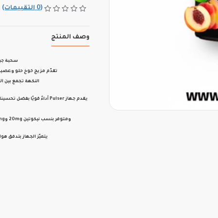
(0 التقييمات)
وصف المنتج
سحبة جيك بار Geek Bar Pulser – 40000
تقدّم مزيج
خوخ حلو وعصي
النكهة تجمع بين الحلا
يقدم جهاز
Pulser
أداءً قويًا بفضل تحسين
ومتوفر
بنسب نيكوتين 20mg و50mg سالت نيك
يتميّز الجهاز بتدفق هو