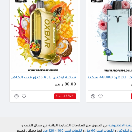
400 سحبة) توت مشكل ايس
سحبة اوكس بار X دكتور فيب الجاهزة (50000 سحبة) فواكة استوائية
90.00 ر.س
اضافة للسلة
ة الالكترونية
في السوق من العلامات التجارية الرائدة في مجال الفيب و
 نيكوتين
و
نكهات فيب 60 مل
و
نكهات فيب 100 - 120 مل
كما يحظى قسم