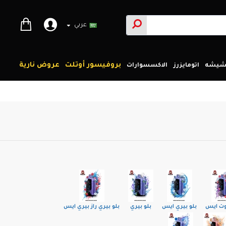
عربي
بروفيسور أوتلت
عروض نارية
لشيشه
اتومايزرز
الاكسسوارات
وت ايس
بلو بيري ايس
بلو بيري
بلو بيري راز بيري ايس