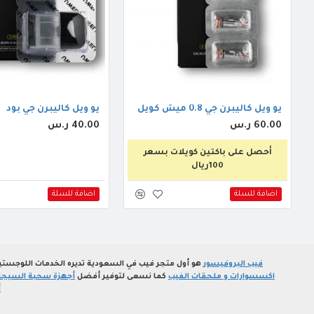
يو ويل كاليبرن جي 0.8 ميش كويل
يو ويل كاليبرن جي بود
60.00 ر.س
40.00 ر.س
أحصل على باكتين كويلات بسعر
100ريال
اضافة للسلة
اضافة للسلة
فيب البروفيسور
هو أول متجر فيب في السعودية تديره الخدمات اللوجستي
اكسسوارات و ملحقات الفيب
كما نسعى لتوفير أفضل
أجهزة سحبة السيجارة
أ