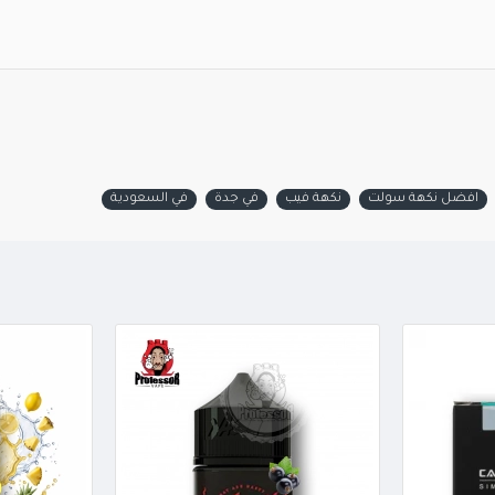
افضل نكهة سولت
نكهة فيب
في جدة
في السعودية