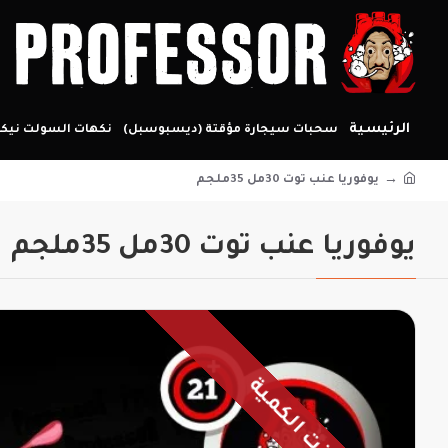
الرئيسية
سحبات سيجارة مؤقتة (ديسبوسبل)
نكهات السولت نيكو
يوفوريا عنب توت 30مل 35ملجم
يوفوريا عنب توت 30مل 35ملجم
نفذت الكمية