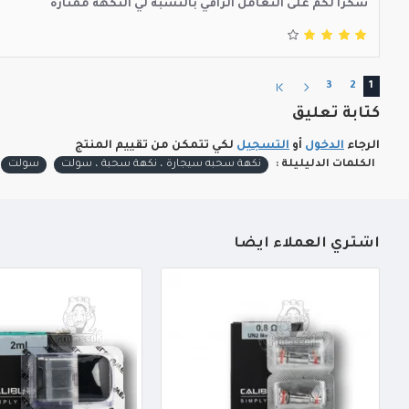
شكرا لكم على التعامل الراقي بالنسبة لي النكهة ممتازة
3
2
1
كتابة تعليق
الرجاء
الدخول
أو
التسجيل
لكي تتمكن من تقييم المنتج
الكلمات الدليليلة :
نكهة سحبه سيجارة ، نكهة سحبة ، سولت
سولت
أشتري العملاء أيضاً