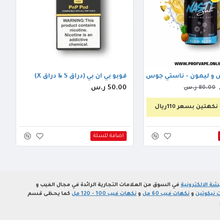
و ليمون - ناستي جوس سلو بلو 30مل
فوبو بي ان بي (دراق S & دراق X)
50.00 ر.س
80.00 ر.س
تين بسعر 110ريال
اضافة للسلة
ة الالكترونية
في السوق من العلامات التجارية الرائدة في مجال الفيب و
 نيكوتين
و
نكهات فيب 60 مل
و
نكهات فيب 100 - 120 مل
كما يحظى قسم