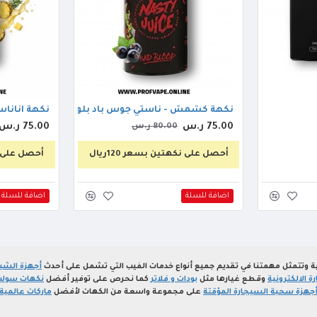
نكهة كشمش - ناستي جوس باد بلود 60مل
نكهة اناناس 
75.00 ر.س
75.00 ر.س
80.00 ر.س
أحصل على نكهتين بسعر 120ريال
أحصل على نكه
اضافة للسلة
اضافة للسلة
ة وتتمثل مهمتنا في تقديم جميع أنواع خدمات الفيب التي تشمل على أحدث
أجهزة الشيش
 الالكترونية
وقطع غيارها مثل
بودات و فلاتر
كما نحرص على توفير أفضل
نكهات سولت
جهزة سحبة السيجارة المؤقتة
على مجموعة واسعة من الكهات لأفضل
ماركات عالمية