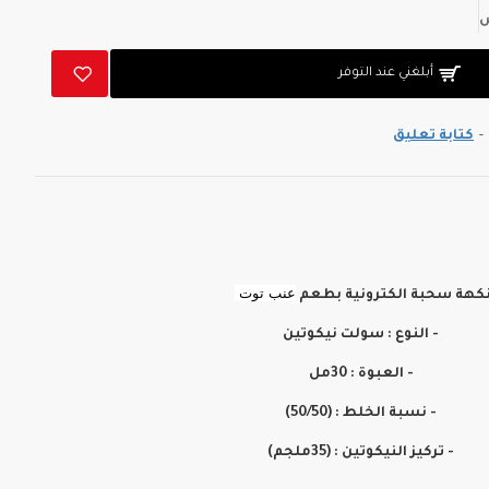
أبلغني عند التوفر
-
كتابة تعليق
عنب توت
كهة سحبة الكترونية بطعم
- النوع : سولت نيكوتين
- العبوة : 30مل
- نسبة الخلط : (50/50)
- تركيز النيكوتين : (35ملجم)