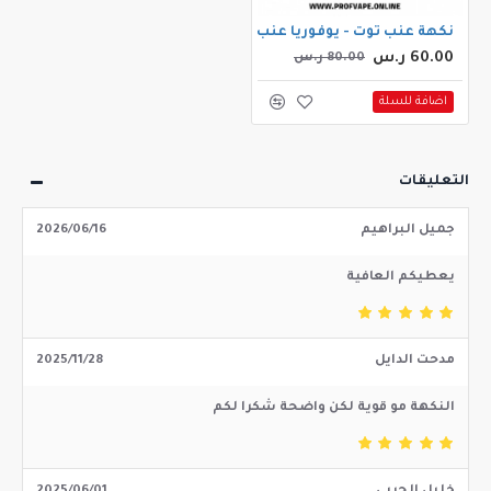
نكهة عنب توت - يوفوريا عنب توت 30مل
60.00 ر.س
80.00 ر.س
اضافة للسلة
التعليقات
جميل البراهيم
2026/06/16
يعطيكم العافية
مدحت الدايل
2025/11/28
النكهة مو قوية لكن واضحة شكرا لكم