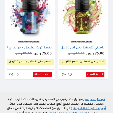
ناستي شيشة دبل ابل 30مل
نكهة توت مشكل - جراند اي ليكود مي
75.00 ر.س
75.00 ر.س
80.00 ر.س
80.00 ر.س
أحصل على نكهتين بسعر 120ريال
أحصل على نكهتين بسعر 120ريال
اضافة للسلة
اضافة للسلة
فيب البروفيسور
هو أول متجر فيب في السعودية تديره الخدمات اللوجستية
وتتمثل مهمتنا في تقديم جميع أنواع خدمات الفيب التي تشمل على أحدث
أجهزة الشيشة الالكترونية
في السوق من العلامات التجارية الرائدة في مجال