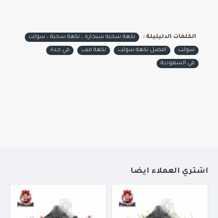
الكلمات الدليليلة :
نكهة سحبه سيجارة ، نكهة سحبة ، سولت
سولت
افضل نكهة سولت
نكهة فيب
في جدة
في السعودية
أشتري العملاء أيضاً