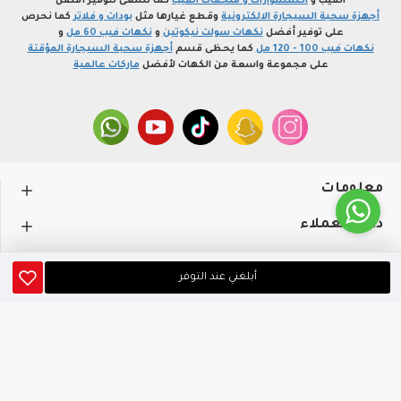
الفيب و
اكسسوارات و ملحقات الفيب
كما نسعى لتوفير أفضل
أجهزة سحبة السيجارة الالكترونية
وقطع غيارها مثل
بودات و فلاتر
كما نحرص
على توفير أفضل
نكهات سولت نيكوتين
و
نكهات فيب 60 مل
و
نكهات فيب 100 - 120 مل
كما يحظى قسم
أجهزة سحبة السيجارة المؤقتة
على مجموعة واسعة من الكهات لأفضل
ماركات عالمية
معلومات
دعم العملاء
حســـابي
أبلغني عند التوفر
متجر profvape.online، جميع الحقوق محفوظة