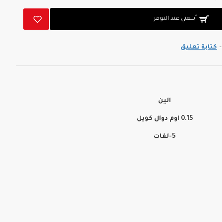
أبلغني عند التوفر
-
كتابة تعليق
الين
0.15 اوم دوال كويل
5-لفات