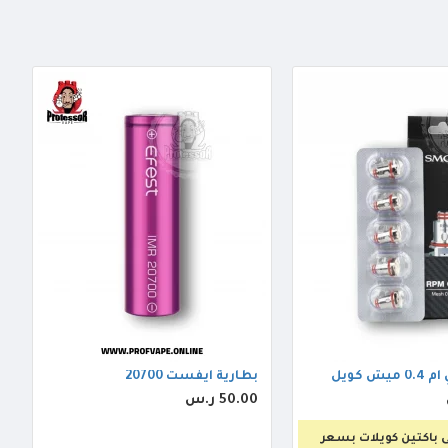
ش كويل
بطارية ايفست 20700
50.00 ر.س
باكتين كويلات بسعر