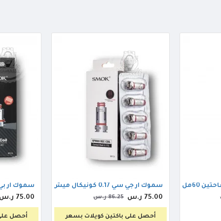
مل 3ملجم
سموك ار جي سي 0.17 كونيكال ميش كويل
سموك ار بي ام 0.4 مي
75.00 ر.س
75.00 ر.س
86.25 ر.س
أحصل على باكتين كويلات بسعر
أحصل على 