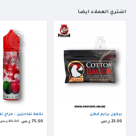
أشتري العملاء أيضاً
بيكون برايم قطن
نكهة تفاحتين - مزاج تفاحتين 60
23.00 ر.س
75.00 ر.س
80.00 ر.س