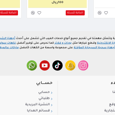
100ريال
اضافة للسلة
اضافة للسلة
ة وتتمثل مهمتنا في تقديم جميع أنواع خدمات الفيب التي تشمل على أحدث
أجهزة الشيش
 الالكترونية
وقطع غيارها مثل
بودات و فلاتر
كما نحرص على توفير أفضل
نكهات سولت
جهزة سحبة السيجارة المؤقتة
على مجموعة واسعة من الكهات لأفضل
ماركات عالمية
اء
حســـابي
ا
حسابي
طلباتي
وقع
النشرة البريدية
تجارية
قسائم الهدايا