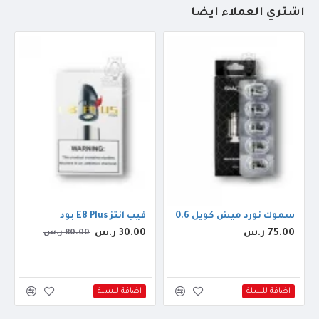
أشتري العملاء أيضاً
سموك نورد ميش كويل 0.6
فيب انتز E8 Plus بود
75.00 ر.س
30.00 ر.س
80.00 ر.س
اضافة للسلة
اضافة للسلة