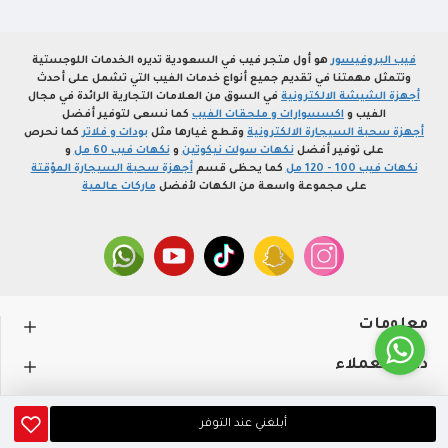
فيب البروفيسور
هو أول متجر فيب في السعودية تديره الخدمات اللوجستية
وتتمثل مهمتنا في تقديم جميع أنواع خدمات الفيب التي تشمل على أحدث
أجهزة الشيشة الالكترونية
في السوق من العلامات التجارية الرائدة في مجال
الفيب و
اكسسوارات و ملحقات الفيب
كما نسعى لتوفير أفضل
أجهزة سحبة السيجارة الالكترونية
وقطع غيارها مثل
بودات و فلاتر
كما نحرص
على توفير أفضل
نكهات سولت نيكوتين
و
نكهات فيب 60 مل
و
نكهات فيب 100 - 120 مل
كما يحظى قسم
أجهزة سحبة السيجارة المؤقتة
على مجموعة واسعة من الكهات لأفضل
ماركات عالمية
معلومات
دعم العملاء
حســـابي
أبلغني عند التوفر