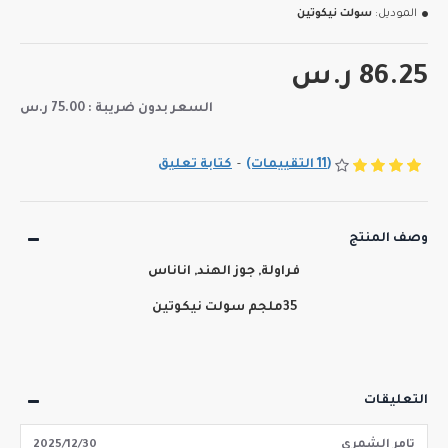
الموديل:
سولت نيكوتين
86.25 ر.س
السعر بدون ضريبة : 75.00 ر.س
(11 التقييمات)
-
كتابة تعليق
وصف المنتج
فراولة, جوز الهند, اناناس
35ملجم سولت نيكوتين
التعليقات
تامر الشمري
2025/12/30