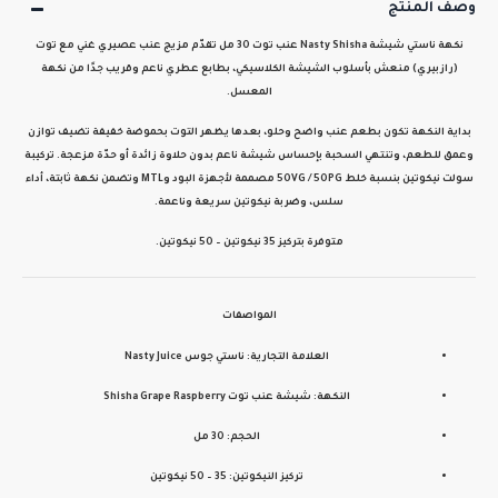
وصف المنتج
نكهة
ناستي شيشة Nasty Shisha عنب توت 30 مل
تقدّم مزيج
عنب عصيري غني
مع
توت
(رازبيري) منعش
بأسلوب
الشيشة الكلاسيكي
، بطابع عطري ناعم وقريب جدًا من نكهة
المعسل.
بداية النكهة تكون بطعم عنب واضح وحلو، بعدها يظهر التوت بحموضة خفيفة تضيف توازن
وعمق للطعم، وتنتهي السحبة بإحساس شيشة ناعم بدون حلاوة زائدة أو حدّة مزعجة. تركيبة
سولت نيكوتين بنسبة خلط 50VG / 50PG
مصممة لأجهزة البود وMTL وتضمن
نكهة ثابتة، أداء
سلس، وضربة نيكوتين سريعة وناعمة
.
متوفرة بتركيز
35 نيكوتين – 50 نيكوتين
.
المواصفات
العلامة التجارية:
ناستي جوس Nasty Juice
النكهة:
شيشة عنب توت Shisha Grape Raspberry
الحجم:
30 مل
تركيز النيكوتين:
35 – 50 نيكوتين