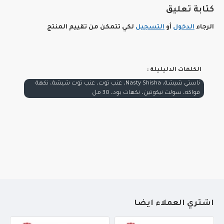
كتابة تعليق
الرجاء
الدخول
أو
التسجيل
لكي تتمكن من تقييم المنتج
الكلمات الدليليلة :
ناستي شيشة، Nasty Shisha، عنب توت، عنب توت شيشة، نكهة
فواكه، سولت نيكوتين، نكهات بود، 30 مل
أشتري العملاء أيضاً