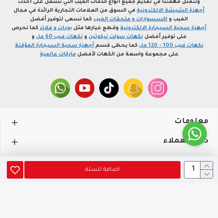
وتتمثل مهمتنا في تقديم جميع أنواع خدمات الفيب التي تشمل على أحدث
أجهزة الشيشة الالكترونية
في السوق من العلامات التجارية الرائدة في مجال
الفيب و
اكسسوارات و ملحقات الفيب
كما نسعى لتوفير أفضل
أجهزة سحبة السيجارة الالكترونية
وقطع غيارها مثل
بودات و فلاتر
كما نحرص
على توفير أفضل
نكهات سولت نيكوتين
و
نكهات فيب 60 مل
و
نكهات فيب 100 - 120 مل
كما يحظى قسم
أجهزة سحبة السيجارة المؤقتة
على مجموعة واسعة من الكهات لأفضل
ماركات عالمية
معلومات
دعم العملاء
حســـابي
اضافة للسلة
متجر profvape.online، جميع الحقوق محفوظة