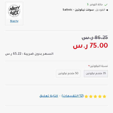
حالة التوفر:
5
الموديل:
سولت نيكوتين - Saltnic
Nasty
86.25 ر.س
75.00 ر.س
السعر بدون ضريبة : 65.22 ر.س
نسبة النيكوتين
35 ملجم نيكوتين
50 ملجم نيكوتين
(12 التقييمات)
-
كتابة تعليق