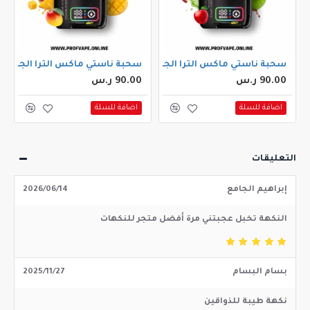
طيخ فرولة
سحبة ناستي ماكس الترا الجاهزة (40000 سحبة) تفاحتين
سحبة ناستي ماكس الترا الجاهزة (40000 سحبة) دبل مانج
90.00 ر.س
90.00 ر.س
اضافة للسلة
اضافة للسلة
التعليقات
إبراهيم الجامع
2026/06/14
النكهة تخبل عجبتني مرة أفضل متجر للنكهات
بسام البسام
2025/11/27
نكهة طيبة للذواقين