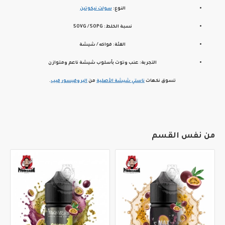
النوع:
سولت نيكوتين
نسبة الخلط:
50VG / 50PG
الفئة:
فواكه / شيشة
التجربة:
عنب وتوت بأسلوب شيشة ناعم ومتوازن
تسوق نكهات
ناستي شيشة الأصلية
من
البروفيسور فيب
.
من نفس القسم