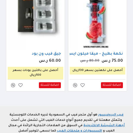
نكهة بطيخ - ميقا ميلون ايس 60مل
جيق فيب ون بود
75.00 ر.س
60.00 ر.س
80.00 ر.س
أحصل على نكهتين بسعر 130ريال
أحصل على باكتين بودات بسعر
100ريال
اضافة للسلة
اضافة للسلة
فيب البروفيسور
هو أول متجر فيب في السعودية تديره الخدمات اللوجستية
وتتمثل مهمتنا في تقديم جميع أنواع خدمات الفيب التي تشمل على أحدث
أجهزة الشيشة الالكترونية
في السوق من العلامات التجارية الرائدة في مجال
الفيب و
اكسسوارات و ملحقات الفيب
كما نسعى لتوفير أفضل