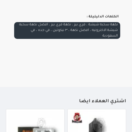
الكلمات الدليليلة :
نكهة سحبه شيشة ، فري بيز ، نكهة فري بيز ، افضل نكهة سحبه
شيشة الاكترونيه ، افضل نكهة ، ٣ نيكوتين ، في جده ، في
السعودية
أشتري العملاء أيضاً