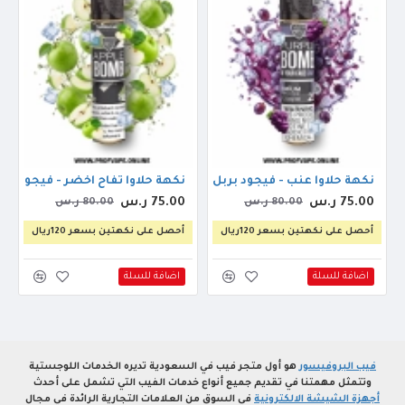
وين 30مل
نكهة حلاوا عنب - فيجود بربل بومب ايس 30مل
نكهة حلاوا تفاح اخضر - فيجود ابل ب
75.00 ر.س
75.00 ر.س
80.00 ر.س
80.00 ر.س
أحصل على نكهتين بسعر 120ريال
أحصل على نكهتين بسعر 120ريال
اضافة للسلة
اضافة للسلة
فيب البروفيسور
هو أول متجر فيب في السعودية تديره الخدمات اللوجستية
وتتمثل مهمتنا في تقديم جميع أنواع خدمات الفيب التي تشمل على أحدث
أجهزة الشيشة الالكترونية
في السوق من العلامات التجارية الرائدة في مجال