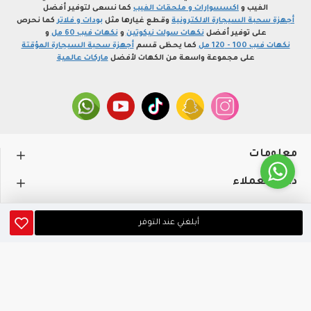
الفيب و
اكسسوارات و ملحقات الفيب
كما نسعى لتوفير أفضل
أجهزة سحبة السيجارة الالكترونية
وقطع غيارها مثل
بودات و فلاتر
كما نحرص
على توفير أفضل
نكهات سولت نيكوتين
و
نكهات فيب 60 مل
و
نكهات فيب 100 - 120 مل
كما يحظى قسم
أجهزة سحبة السيجارة المؤقتة
على مجموعة واسعة من الكهات لأفضل
ماركات عالمية
معلومات
دعم العملاء
حســـابي
أبلغني عند التوفر
متجر profvape.online، جميع الحقوق محفوظة