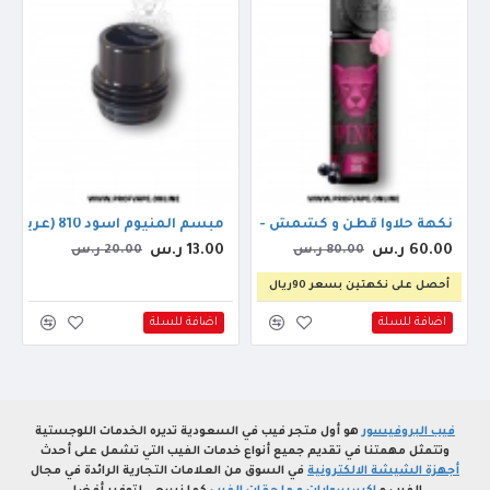
مبسم المنيوم اسود 810 (عريض)
نكهة حلاوا قطن و كشمش - دكتور فيب بينك بانثر اوريجنال 60مل 3ملجم
60.00 ر.س
13.00 ر.س
80.00 ر.س
20.00 ر.س
أحصل على نكهتين بسعر 90ريال
اضافة للسلة
اضافة للسلة
فيب البروفيسور
هو أول متجر فيب في السعودية تديره الخدمات اللوجستية
وتتمثل مهمتنا في تقديم جميع أنواع خدمات الفيب التي تشمل على أحدث
أجهزة الشيشة الالكترونية
في السوق من العلامات التجارية الرائدة في مجال