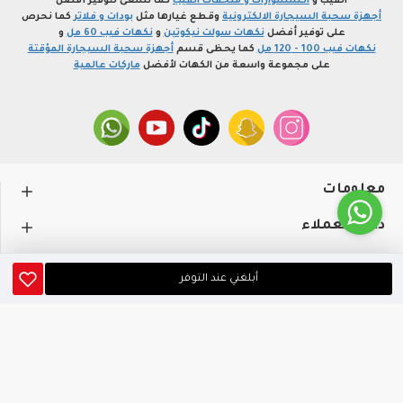
الفيب و
اكسسوارات و ملحقات الفيب
كما نسعى لتوفير أفضل
أجهزة سحبة السيجارة الالكترونية
وقطع غيارها مثل
بودات و فلاتر
كما نحرص
على توفير أفضل
نكهات سولت نيكوتين
و
نكهات فيب 60 مل
و
نكهات فيب 100 - 120 مل
كما يحظى قسم
أجهزة سحبة السيجارة المؤقتة
على مجموعة واسعة من الكهات لأفضل
ماركات عالمية
معلومات
دعم العملاء
حســـابي
أبلغني عند التوفر
متجر profvape.online، جميع الحقوق محفوظة