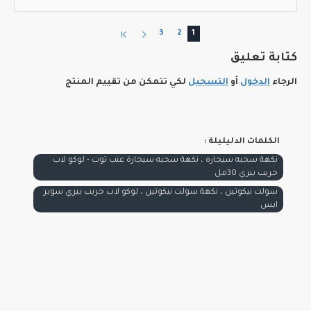
3
2
1
كتابة تعليق
الرجاء
الدخول
أو
التسجيل
لكي تتمكن من تقييم المنتج
الكلمات الدليليلة :
نكهة سحبه سيجاره ، نكهة سحبه سيجارة عنب توت - لوكو لاب
جريب بيري 30مل
سولت نيكوتين ، نكهة سولت نيكوتين ، لوكو لاب جريب بيري سوبر
ايس