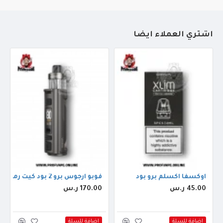
أشتري العملاء أيضاً
 جوس ريد موسكو ايس 30مل
اوكسفا اكسلم برو بود
فوبو ارجوس برو 2 بود كيت رمادي
45.00 ر.س
170.00 ر.س
اضافة للسلة
اضافة للسلة