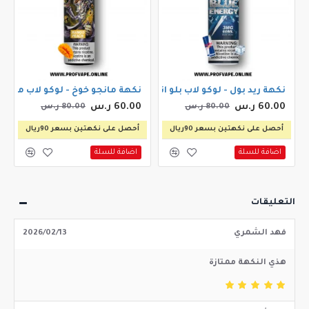
سري كريم فدج 30مل
نكهة ريد بول - لوكو لاب بلو انرجي (سوبر ايس) 60مل 3ملجم
نكهة مانجو خوخ - لوكو لاب مانجو بيش 60م
60.00 ر.س
60.00 ر.س
80.00 ر.س
80.00 ر.س
أحصل على نكهتين بسعر 90ريال
أحصل على نكهتين بسعر 90ريال
اضافة للسلة
اضافة للسلة
التعليقات
فهد الشمري
2026/02/13
هذي النكهة ممتازة