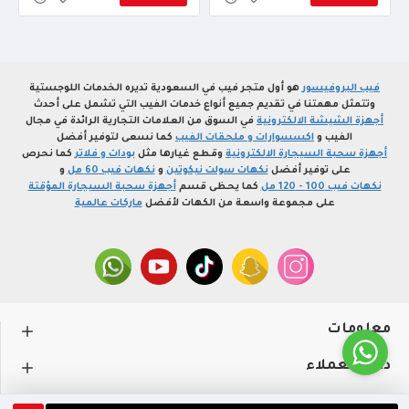
فيب البروفيسور
هو أول متجر فيب في السعودية تديره الخدمات اللوجستية
وتتمثل مهمتنا في تقديم جميع أنواع خدمات الفيب التي تشمل على أحدث
أجهزة الشيشة الالكترونية
في السوق من العلامات التجارية الرائدة في مجال
الفيب و
اكسسوارات و ملحقات الفيب
كما نسعى لتوفير أفضل
أجهزة سحبة السيجارة الالكترونية
وقطع غيارها مثل
بودات و فلاتر
كما نحرص
على توفير أفضل
نكهات سولت نيكوتين
و
نكهات فيب 60 مل
و
نكهات فيب 100 - 120 مل
كما يحظى قسم
أجهزة سحبة السيجارة المؤقتة
على مجموعة واسعة من الكهات لأفضل
ماركات عالمية
معلومات
دعم العملاء
حســـابي