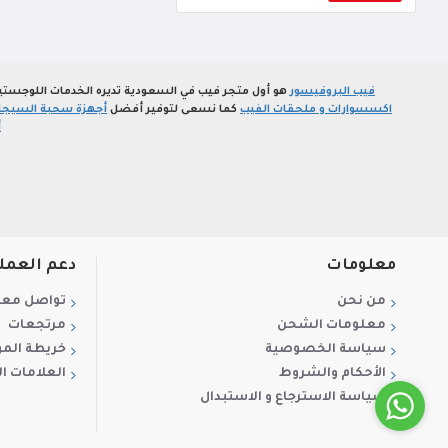
فيب البروفيسور
هو أول متجر فيب في السعودية تديره الخدمات اللوجستي
اكسسوارات و ملحقات الفيب
كما نسعى لتوفير أفضل
أجهزة سحبة السيجارة
أ
معلومات
دعم العمل
من نحن
تواصل معن
معلومات الشحن
مرتجعات
سياسة الخصوصية
خريطة الم
الأحكام والشروط
العلامات ال
سياسة الاسترجاع و الاستبدال