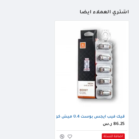
أشتري العملاء أيضاً
قيك فيب ايجس بوست 0.4 ميش كويل
86.25 ر.س
اضافة للسلة