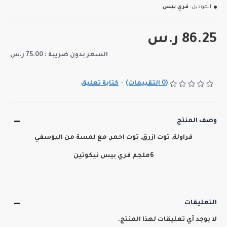
الموديل:
فري بيس
86.25 ر.س
السعر بدون ضريبة : 75.00 ر.س
(0 التقييمات)
-
كتابة تعليق
وصف المنتج
فراولة, توت ازرق, توت احمر, مع لمسة من اليوسفي
6ملجم فري بيس نيكوتين
التعليقات
لا يوجد أي تعليقات لهذا المنتج.