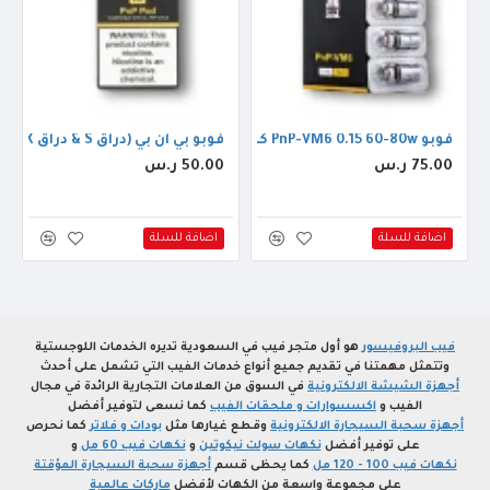
فوبو PnP-VM6 0.15 60-80w كويل
يب بينك بانثر اوريجنال 60مل 3ملجم
فوبو بي ان بي (دراق S & دراق X)
75.00 ر.س
50.00 ر.س
اضافة للسلة
اضافة للسلة
فيب البروفيسور
هو أول متجر فيب في السعودية تديره الخدمات اللوجستية
وتتمثل مهمتنا في تقديم جميع أنواع خدمات الفيب التي تشمل على أحدث
أجهزة الشيشة الالكترونية
في السوق من العلامات التجارية الرائدة في مجال
الفيب و
اكسسوارات و ملحقات الفيب
كما نسعى لتوفير أفضل
أجهزة سحبة السيجارة الالكترونية
وقطع غيارها مثل
بودات و فلاتر
كما نحرص
على توفير أفضل
نكهات سولت نيكوتين
و
نكهات فيب 60 مل
و
نكهات فيب 100 - 120 مل
كما يحظى قسم
أجهزة سحبة السيجارة المؤقتة
على مجموعة واسعة من الكهات لأفضل
ماركات عالمية