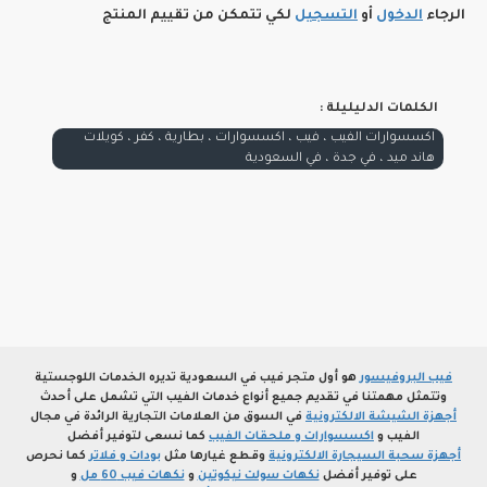
الرجاء
الدخول
أو
التسجيل
لكي تتمكن من تقييم المنتج
الكلمات الدليليلة :
اكسسوارات الفيب ، فيب ، اكسسوارات ، بطارية ، كفر ، كويلات
هاند ميد ، في جدة ، في السعودية
فيب البروفيسور
هو أول متجر فيب في السعودية تديره الخدمات اللوجستية
وتتمثل مهمتنا في تقديم جميع أنواع خدمات الفيب التي تشمل على أحدث
أجهزة الشيشة الالكترونية
في السوق من العلامات التجارية الرائدة في مجال
الفيب و
اكسسوارات و ملحقات الفيب
كما نسعى لتوفير أفضل
أجهزة سحبة السيجارة الالكترونية
وقطع غيارها مثل
بودات و فلاتر
كما نحرص
على توفير أفضل
نكهات سولت نيكوتين
و
نكهات فيب 60 مل
و