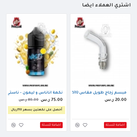
أشتري العملاء أيضاً
مبسم زجاج طويل مقاس 510
نكهة اناناس و ليمون - ناستي جوس س
20.00 ر.س
75.00 ر.س
80.00 ر.س
أحصل على نكهتين بسعر 110ريال
اضافة للسلة
اضافة للسلة