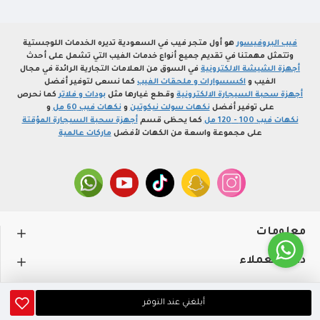
فيب البروفيسور
هو أول متجر فيب في السعودية تديره الخدمات اللوجستية
وتتمثل مهمتنا في تقديم جميع أنواع خدمات الفيب التي تشمل على أحدث
أجهزة الشيشة الالكترونية
في السوق من العلامات التجارية الرائدة في مجال
الفيب و
اكسسوارات و ملحقات الفيب
كما نسعى لتوفير أفضل
أجهزة سحبة السيجارة الالكترونية
وقطع غيارها مثل
بودات و فلاتر
كما نحرص
على توفير أفضل
نكهات سولت نيكوتين
و
نكهات فيب 60 مل
و
نكهات فيب 100 - 120 مل
كما يحظى قسم
أجهزة سحبة السيجارة المؤقتة
على مجموعة واسعة من الكهات لأفضل
ماركات عالمية
معلومات
دعم العملاء
حســـابي
أبلغني عند التوفر