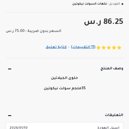
الموديل:
نكهات السولت نيكوتين
86.25 ر.س
السعر بدون ضريبة : 75.00 ر.س
(11 التقييمات)
-
كتابة تعليق
وصف المنتج
حلوى الجيلاتين
35ملجم سولت نيكوتين
التعليقات
اسيل العودة
2026/01/10