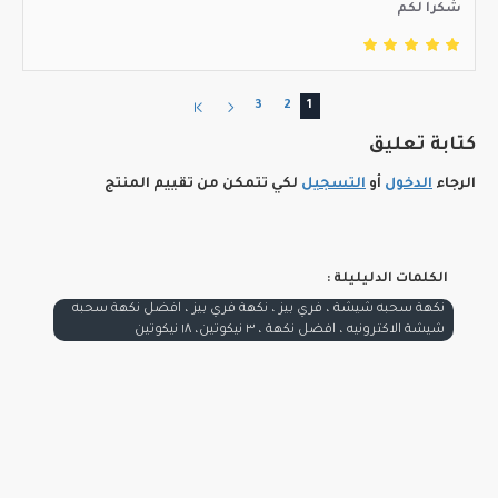
شكرا لكم
3
2
1
كتابة تعليق
الرجاء
الدخول
أو
التسجيل
لكي تتمكن من تقييم المنتج
الكلمات الدليليلة :
نكهة سحبه شيشة ، فري بيز ، نكهة فري بيز ، افضل نكهة سحبه
شيشة الاكترونيه ، افضل نكهة ، ٣ نيكوتين، ١٨ نيكوتين