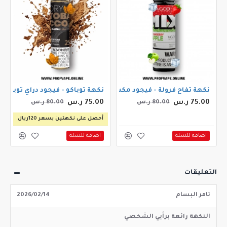
 بطيخ ايس 30مل
نكهة تفاح فرولة - فيجود مكس ستروبيري ابل ايس 60مل
نكهة توباكو - فيجود دراي توباكو 30مل
75.00 ر.س
75.00 ر.س
80.00 ر.س
80.00 ر.س
أحصل على نكهتين بسعر 120ريال
اضافة للسلة
اضافة للسلة
التعليقات
تامر البسام
2026/02/14
النكهة رائعة برأيي الشخصي