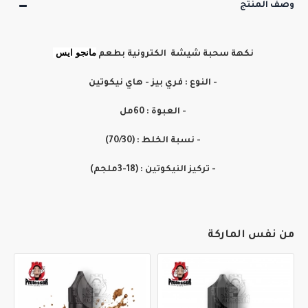
وصف المنتج
مانجو ايس
نكهة سحبة شيشة الكترونية بطعم
- النوع : فري بيز - هاي نيكوتين
- العبوة : 60مل
- نسبة الخلط : (70/30)
- تركيز النيكوتين : (18-3ملجم)
من نفس الماركة