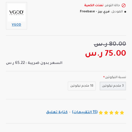
حالة التوفر:
نفذت الكمية
الموديل:
فري بيز - Freebase
VGOD
80.00 ر.س
75.00 ر.س
السعر بدون ضريبة : 65.22 ر.س
نسبة النيكوتين
3 ملجم نيكوتين
18 ملجم نيكوتين
(15 التقييمات)
-
كتابة تعليق