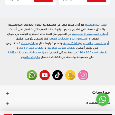
فيب البروفيسور
هو أول متجر فيب في السعودية تديره الخدمات اللوجستية
وتتمثل مهمتنا في تقديم جميع أنواع خدمات الفيب التي تشمل على أحدث
أجهزة الشيشة الالكترونية
في السوق من العلامات التجارية الرائدة في مجال
الفيب و
اكسسوارات و ملحقات الفيب
كما نسعى لتوفير أفضل
أجهزة سحبة السيجارة الالكترونية
وقطع غيارها مثل
بودات و فلاتر
كما نحرص
على توفير أفضل
نكهات سولت نيكوتين
و
نكهات فيب 60 مل
و
نكهات فيب 100 - 120 مل
كما يحظى قسم
أجهزة سحبة السيجارة المؤقتة
على مجموعة واسعة من الكهات لأفضل
ماركات عالمية
معلومات
دعم العملاء
حســـابي