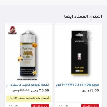
أشتري العملاء أيضاً
فوبو PnP VM1 0.3 32-40W كويل
نكهة توباكو فانيلا كاسترد - رايب فيب
75.00 ر.س
110.00 ر.س
120.00 ر.س
أحصل على نكهتين بسعر 199ريال
اضافة للسلة
اضافة للسلة