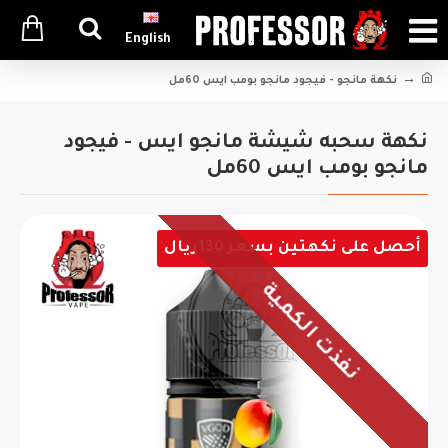
English
نكهة مانجو - فيجود مانجو بومب ايس 60مل
نكهة سحبه شيشة مانجو ايس - فيجود
مانجو بومب ايس 60مل
أحصل على نكهتين بسعر 130ريال
نفذت الكمية