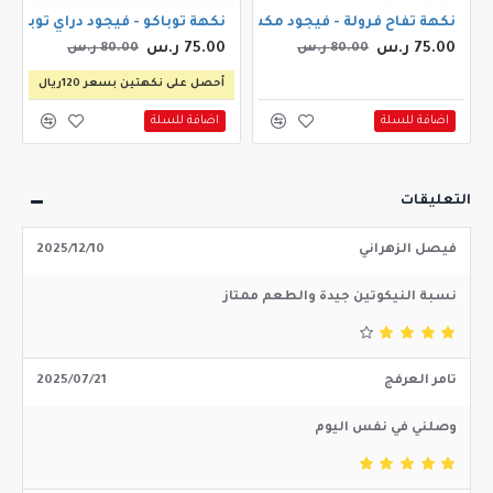
 بطيخ ايس 30مل
نكهة تفاح فرولة - فيجود مكس ستروبيري ابل ايس 60مل
نكهة توباكو - فيجود دراي توباكو 30مل
75.00 ر.س
75.00 ر.س
80.00 ر.س
80.00 ر.س
أحصل على نكهتين بسعر 120ريال
اضافة للسلة
اضافة للسلة
التعليقات
فيصل الزهراني
2025/12/10
نسبة النيكوتين جيدة والطعم ممتاز
تامر العرفج
2025/07/21
وصلني في نفس اليوم