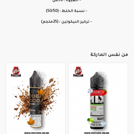
- العبوة : 30مل
- نسبة الخلط : (50/50)
- تركيز النيكوتين : (25ملجم)
من نفس الماركة