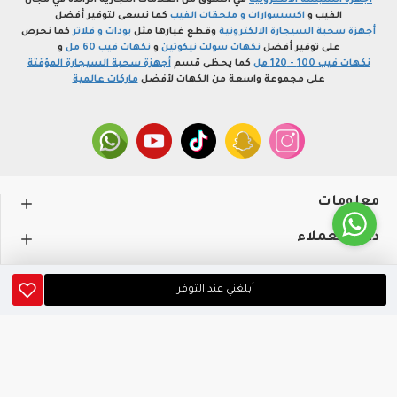
أجهزة الشيشة الالكترونية
في السوق من العلامات التجارية الرائدة في مجال
الفيب و
اكسسوارات و ملحقات الفيب
كما نسعى لتوفير أفضل
أجهزة سحبة السيجارة الالكترونية
وقطع غيارها مثل
بودات و فلاتر
كما نحرص
على توفير أفضل
نكهات سولت نيكوتين
و
نكهات فيب 60 مل
و
نكهات فيب 100 - 120 مل
كما يحظى قسم
أجهزة سحبة السيجارة المؤقتة
على مجموعة واسعة من الكهات لأفضل
ماركات عالمية
معلومات
دعم العملاء
حســـابي
أبلغني عند التوفر
متجر profvape.online، جميع الحقوق محفوظة