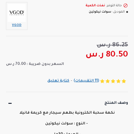
حالة التوفر:
نفذت الكمية
الموديل:
سولت نيكوتين
VGOD
86.25 ر.س
80.50 ر.س
السعر بدون ضريبة : 70.00 ر.س
(11 التقييمات)
-
كتابة تعليق
وصف المنتج
نكهة سحبة الكترونية بطعم سيجار مع كريمة فانيلا
- النوع : سولت نيكوتين