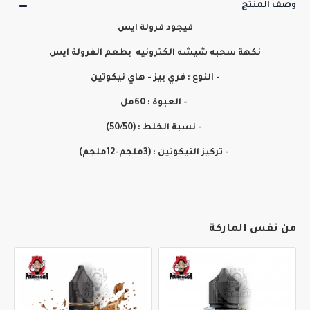
وصف المنتج
فيجود فرولة ايس
نكهة سحبه شيشه الكترونيه بطعم الفرولة ايس
- النوع : فري بيز - هاي نيكوتين
- العبوة : 60مل
- نسبة الخلط : (50/50)
- تركيز النيكوتين : (3ملجم-12ملجم)
من نفس الماركة