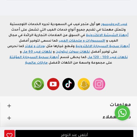
فيب البروفيسور
هو أول متجر فيب في السعودية تديره الخدمات اللوجستية
وتتمثل مهمتنا في تقديم جميع أنواع خدمات الفيب التي تشمل على أحدث
أجهزة الشيشة الالكترونية
في السوق من العلامات التجارية الرائدة في مجال
الفيب و
اكسسوارات و ملحقات الفيب
كما نسعى لتوفير أفضل
أجهزة سحبة السيجارة الالكترونية
وقطع غيارها مثل
بودات و فلاتر
كما نحرص
على توفير أفضل
نكهات سولت نيكوتين
و
نكهات فيب 60 مل
و
نكهات فيب 100 - 120 مل
كما يحظى قسم
أجهزة سحبة السيجارة المؤقتة
على مجموعة واسعة من الكهات لأفضل
ماركات عالمية
معلومات
دعم العملاء
حســـابي
أبلغني عند التوفر