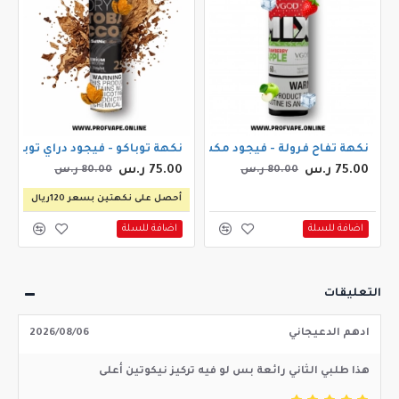
 بطيخ ايس 30مل
نكهة تفاح فرولة - فيجود مكس ستروبيري ابل ايس 60مل
نكهة توباكو - فيجود دراي توباكو 30مل
75.00 ر.س
75.00 ر.س
80.00 ر.س
80.00 ر.س
أحصل على نكهتين بسعر 120ريال
اضافة للسلة
اضافة للسلة
التعليقات
ادهم الدعيجاني
2026/08/06
هذا طلبي الثاني رائعة بس لو فيه تركيز نيكوتين أعلى