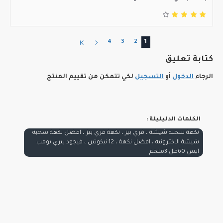
4
3
2
1
كتابة تعليق
الرجاء
الدخول
أو
التسجيل
لكي تتمكن من تقييم المنتج
الكلمات الدليليلة :
نكهة سحبه شيشة ، فري بيز ، نكهة فري بيز ، افضل نكهة سحبه
شيشة الاكترونيه ، افضل نكهة ، 12 نيكوتين ، فيجود بيري بومب
ايس 60مل 3ملجم