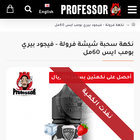
English
نكهة فرولة - فيجود بيري بومب ايس 60مل
نكهة سحبة شيشة فرولة - فيجود بيري
بومب ايس 60مل
أحصل على نكهتين بسعر 130ريال
نفذت الكمية