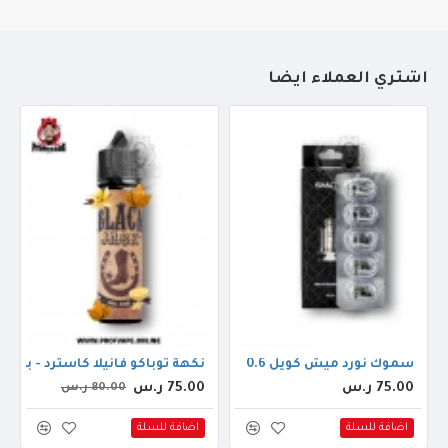
أشتري العملاء أيضاً
سموك نورد ميش كويل 0.6
نكهة توباكو فانيلا كاسترد - بلاك جاك 60مل 
75.00 ر.س
75.00 ر.س
80.00 ر.س
اضافة للسلة
اضافة للسلة