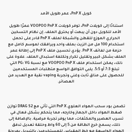
كويل PnP X، عمر طويل الأمد
استنادًا إلى كويلات PnP، توفر كويلات VOOPOO PnP X عمرًا طويل
الأمد للكويل دون أن يبهت أو يحترق الملف. إن نظام التسخين
الحراري الموزع للقطن والشبكة لملف PnP X قادر على تحمل
استخدام 100 مل من الزيت بملف واحد ويرافقك لموسم كامل مع
حزمة من لفائف PnP X. يؤدي تحسين ملف PnP X إلى إطالة عمر
الملف بشكل كبير وتقليل تكرار وتكلفة استبدال الملف. علاوة على
ذلك، يمكن استخدام ملف VOOPOO PnP X مع نسبة PG: VG التي
تبلغ 7:3 أو 5:5. يلبي التوافق الواسع متطلبات المستخدمين
للحصول على مذاق ثابت وغني وتجربة vaping نقية مع العديد من
العصائر.
تضمن بود سحب الهواء العلوي PnP X التي تأتي مع DRAG S2 توازن
ضغط الهواء داخل الجهاز وخارجه، مما يتحكم بشكل فعال في
تسرب العصير والمكثفات، مما يوفر تجربة مرضية. بالإضافة إلى
ذلك، يسمح خرج الطاقة من 5 إلى 60 واط وحلقة تعديل تدفق
الهواء الواسعة مع خط المقياس للمستخدمين بالتبديل بمرونة