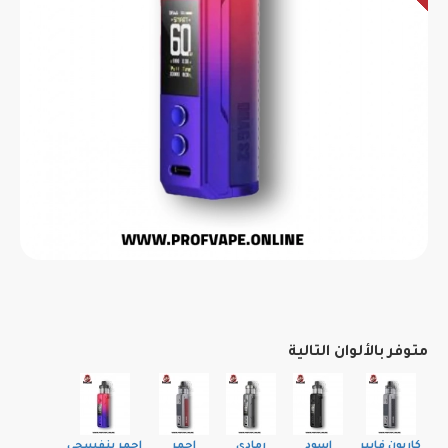
متوفر بالألوان التالية
كاربون فايبر
اسود
رمادي
احمر
احمر بنفسجي