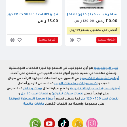
سامز فيب - ميلو ملون 120مل 3ملجم
فوبو PnP VM1 0.3 32-40W كويل
110.00 ر.س
75.00 ر.س
120.00 ر.س
أحصل على نكهتين بسعر 199ريال
اضافة للسلة
اضافة للسلة
فيب البروفيسور
هو أول متجر فيب في السعودية تديره الخدمات اللوجستية
وتتمثل مهمتنا في تقديم جميع أنواع خدمات الفيب التي تشمل على أحدث
أجهزة الشيشة الالكترونية
في السوق من العلامات التجارية الرائدة في مجال
الفيب و
اكسسوارات و ملحقات الفيب
كما نسعى لتوفير أفضل
أجهزة سحبة السيجارة الالكترونية
وقطع غيارها مثل
بودات و فلاتر
كما نحرص
على توفير أفضل
نكهات سولت نيكوتين
و
نكهات فيب 60 مل
و
نكهات فيب 100 - 120 مل
كما يحظى قسم
أجهزة سحبة السيجارة المؤقتة
على مجموعة واسعة من الكهات لأفضل
ماركات عالمية