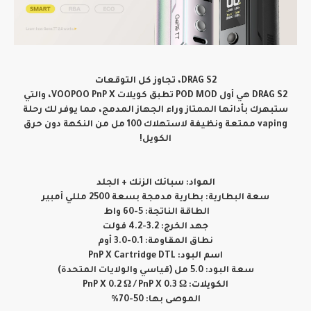
DRAG S2، تجاوز كل التوقعات
DRAG S2 هي أول POD MOD تطبق كويلات VOOPOO PnP X، والتي
ستبهرك بأدائها الممتاز وراء الجهاز المدمج، مما يوفر لك رحلة
vaping ممتعة ونظيفة لاستهلاك 100 مل من النكهة دون حرق
الكويل!
المواد: سبائك الزنك + الجلد
سعة البطارية: بطارية مدمجة بسعة 2500 مللي أمبير
الطاقة الناتجة: 5-60 واط
جهد الخرج: 3.2-4.2 فولت
نطاق المقاومة: 0.1-3.0 أوم
اسم البود: PnP X Cartridge DTL
سعة البود: 5.0 مل (قياسي والولايات المتحدة)
الكويلات: PnP X 0.2 Ω / PnP X 0.3 Ω
الموصى بها: 50-70%