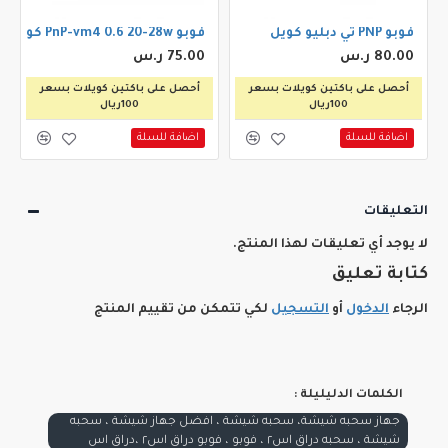
فوبو PNP تي دبليو كويل
فوبو PnP-vm4 0.6 20-28w كويل
80.00 ر.س
75.00 ر.س
أحصل على باكتين كويلات بسعر
أحصل على باكتين كويلات بسعر
100ريال
100ريال
اضافة للسلة
اضافة للسلة
التعليقات
لا يوجد أي تعليقات لهذا المنتج.
كتابة تعليق
الرجاء
الدخول
أو
التسجيل
لكي تتمكن من تقييم المنتج
الكلمات الدليليلة :
جهاز سحبه شيشة، سحبه شيشة ، افضل جهاز شيشة ، سحبه
شيشة ، سحبه دراق اس٢ ، فوبو ، فوبو دراق اس٢ ،دراق اس