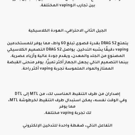
بين تجارب الـvaping المختلفة.
الجيل الثاني الاحترافي، العودة الكلاسيكية
يتمتع DRAG S2 بقدرة قصوى تبلغ 60 واط، مما يوفر للمستخدمين
vaping دقيقًا يشبه التدخين. يواصل DRAG S2 التصميم الكلاسيكي
المصنوع من الجلد والمعدن، ويقدم جودة عالية وأزياء عصرية.
بينما التصميم الذكي يجعل الجهاز أكثر تميزًا. يوفر منحنى القبضة
الممتاز والمواد الملموسة تجربة vaping أكثر راحة.
إصداران من طرف التنقيط المناسب لك، من MTL إلى DTL
وفي الوقت نفسه، يمكن استبدال طرف التنقيط لخرطوشة MTL،
مما يوفر
لك تجربة vaping مختلفة.
التفاعل الذكي، ضغطة واحدة للتدخين الإلكتروني