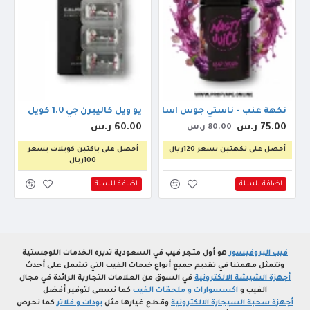
نكهة عنب - ناستي جوس اساب جريب 60مل
يو ويل كاليبرن جي 1.0 كويل
75.00 ر.س
60.00 ر.س
80.00 ر.س
أحصل على نكهتين بسعر 120ريال
أحصل على باكتين كويلات بسعر
100ريال
اضافة للسلة
اضافة للسلة
فيب البروفيسور
هو أول متجر فيب في السعودية تديره الخدمات اللوجستية
وتتمثل مهمتنا في تقديم جميع أنواع خدمات الفيب التي تشمل على أحدث
أجهزة الشيشة الالكترونية
في السوق من العلامات التجارية الرائدة في مجال
الفيب و
اكسسوارات و ملحقات الفيب
كما نسعى لتوفير أفضل
أجهزة سحبة السيجارة الالكترونية
وقطع غيارها مثل
بودات و فلاتر
كما نحرص