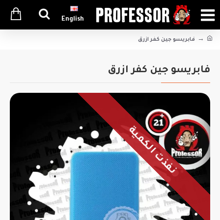
English
فابريسو جين كفر ازرق
فابريسو جين كفر ازرق
نفذت الكمية