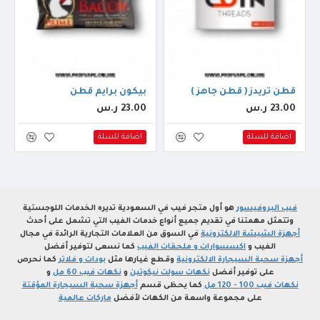
قطن ثريدز ( قطن جاهز )
بيكون برايم قطن
23.00 ر.س
23.00 ر.س
اضافة للسلة
اضافة للسلة
فيب البروفيسور
هو أول متجر فيب في السعودية تديره الخدمات اللوجستية
وتتمثل مهمتنا في تقديم جميع أنواع خدمات الفيب التي تشمل على أحدث
أجهزة الشيشة الالكترونية
في السوق من العلامات التجارية الرائدة في مجال
الفيب و
اكسسوارات و ملحقات الفيب
كما نسعى لتوفير أفضل
أجهزة سحبة السيجارة الالكترونية
وقطع غيارها مثل
بودات و فلاتر
كما نحرص
على توفير أفضل
نكهات سولت نيكوتين
و
نكهات فيب 60 مل
و
نكهات فيب 100 - 120 مل
كما يحظى قسم
أجهزة سحبة السيجارة المؤقتة
على مجموعة واسعة من الكهات لأفضل
ماركات عالمية