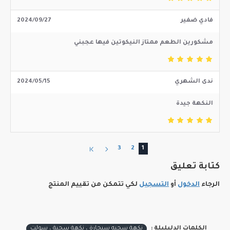
فادي ضفير
2024/09/27
مشكورين الطعم ممتاز النيكوتين فيها عجبني
ندى الشهري
2024/05/15
النكهة جيدة
3
2
1
كتابة تعليق
الرجاء
الدخول
أو
التسجيل
لكي تتمكن من تقييم المنتج
الكلمات الدليليلة :
نكهة سحبه سيجارة ، نكهة سحبة ، سولت