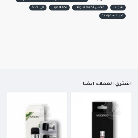
سولت
افضل نكهة سولت
نكهة فيب
في جدة
في السعودية
أشتري العملاء أيضاً