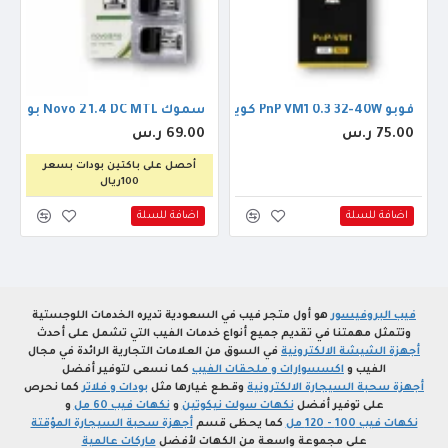
فوبو PnP VM1 0.3 32-40W كويل
سموك Novo 2 1.4 DC MTL بود
75.00 ر.س
69.00 ر.س
أحصل على باكتين بودات بسعر
100ريال
اضافة للسلة
اضافة للسلة
فيب البروفيسور
هو أول متجر فيب في السعودية تديره الخدمات اللوجستية
وتتمثل مهمتنا في تقديم جميع أنواع خدمات الفيب التي تشمل على أحدث
أجهزة الشيشة الالكترونية
في السوق من العلامات التجارية الرائدة في مجال
الفيب و
اكسسوارات و ملحقات الفيب
كما نسعى لتوفير أفضل
أجهزة سحبة السيجارة الالكترونية
وقطع غيارها مثل
بودات و فلاتر
كما نحرص
على توفير أفضل
نكهات سولت نيكوتين
و
نكهات فيب 60 مل
و
نكهات فيب 100 - 120 مل
كما يحظى قسم
أجهزة سحبة السيجارة المؤقتة
على مجموعة واسعة من الكهات لأفضل
ماركات عالمية