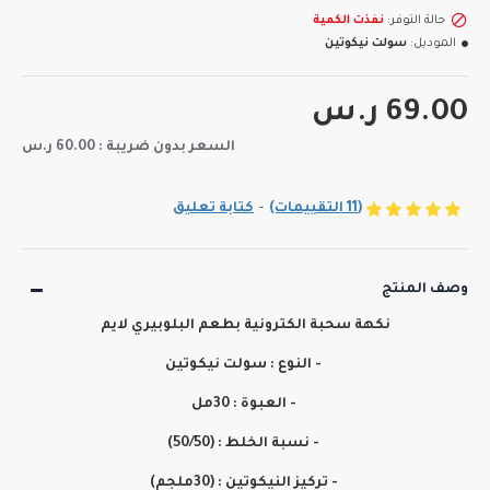
حالة التوفر:
نفذت الكمية
الموديل:
سولت نيكوتين
69.00 ر.س
السعر بدون ضريبة : 60.00 ر.س
(11 التقييمات)
-
كتابة تعليق
وصف المنتج
نكهة سحبة الكترونية بطعم البلوبيري لايم
- النوع : سولت نيكوتين
- العبوة : 30مل
- نسبة الخلط : (50/50)
- تركيز النيكوتين : (30ملجم)