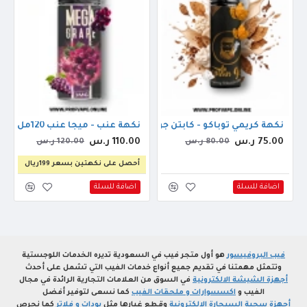
 60مل 3ملجم
نكهة كريمي توباكو - كابتن جولد كريمي توباكو بلند 60مل
نكهة عنب - ميجا عنب 120مل
75.00 ر.س
110.00 ر.س
80.00 ر.س
120.00 ر.س
أحصل على نكهتين بسعر 199ريال
اضافة للسلة
اضافة للسلة
فيب البروفيسور
هو أول متجر فيب في السعودية تديره الخدمات اللوجستية
وتتمثل مهمتنا في تقديم جميع أنواع خدمات الفيب التي تشمل على أحدث
أجهزة الشيشة الالكترونية
في السوق من العلامات التجارية الرائدة في مجال
الفيب و
اكسسوارات و ملحقات الفيب
كما نسعى لتوفير أفضل
أجهزة سحبة السيجارة الالكترونية
وقطع غيارها مثل
بودات و فلاتر
كما نحرص