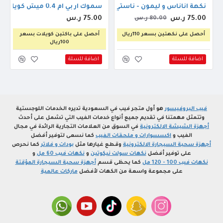
نكهة اناناس و ليمون - ناستي جوس سلو بلو 30مل
سموك ار بي ام 0.4 ميش كويل
75.00 ر.س
75.00 ر.س
80.00 ر.س
أحصل على نكهتين بسعر 110ريال
أحصل على باكتين كويلات بسعر
100ريال
اضافة للسلة
اضافة للسلة
فيب البروفيسور
هو أول متجر فيب في السعودية تديره الخدمات اللوجستية
وتتمثل مهمتنا في تقديم جميع أنواع خدمات الفيب التي تشمل على أحدث
أجهزة الشيشة الالكترونية
في السوق من العلامات التجارية الرائدة في مجال
الفيب و
اكسسوارات و ملحقات الفيب
كما نسعى لتوفير أفضل
أجهزة سحبة السيجارة الالكترونية
وقطع غيارها مثل
بودات و فلاتر
كما نحرص
على توفير أفضل
نكهات سولت نيكوتين
و
نكهات فيب 60 مل
و
نكهات فيب 100 - 120 مل
كما يحظى قسم
أجهزة سحبة السيجارة المؤقتة
على مجموعة واسعة من الكهات لأفضل
ماركات عالمية