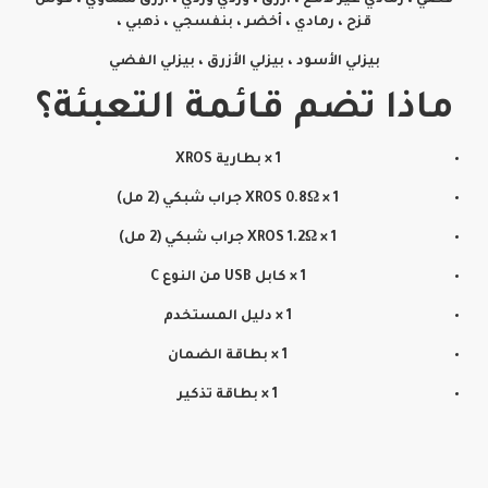
فضي ، رمادي غير لامع ، أزرق ، وردي وردي ، أزرق سماوي ، قوس
قزح ، رمادي ، أخضر ، بنفسجي ، ذهبي ،
بيزلي الأسود ، بيزلي الأزرق ، بيزلي الفضي
ماذا تضم قائمة التعبئة؟
1 × بطارية XROS
1 × XROS 0.8Ω جراب شبكي (2 مل)
1 × XROS 1.2Ω جراب شبكي (2 مل)
1 × كابل USB من النوع C
1 × دليل المستخدم
1 × بطاقة الضمان
1 × بطاقة تذكير