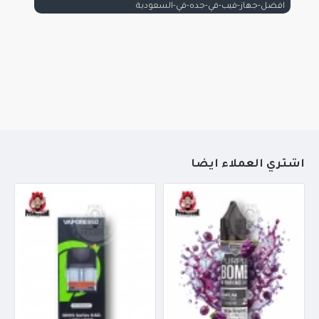
افضل-جهاز-فيب-في-جده-في-السعودية
أشتري العملاء أيضاً