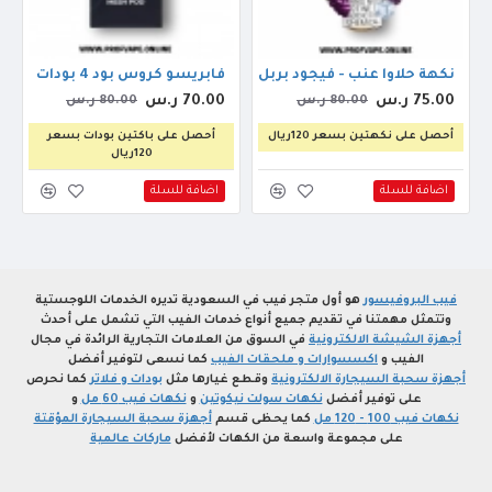
نكهة حلاوا عنب - فيجود بربل بومب ايس 30مل
فابريسو كروس بود 4 بودات
75.00 ر.س
70.00 ر.س
80.00 ر.س
80.00 ر.س
أحصل على نكهتين بسعر 120ريال
أحصل على باكتين بودات بسعر
120ريال
اضافة للسلة
اضافة للسلة
فيب البروفيسور
هو أول متجر فيب في السعودية تديره الخدمات اللوجستية
وتتمثل مهمتنا في تقديم جميع أنواع خدمات الفيب التي تشمل على أحدث
أجهزة الشيشة الالكترونية
في السوق من العلامات التجارية الرائدة في مجال
الفيب و
اكسسوارات و ملحقات الفيب
كما نسعى لتوفير أفضل
أجهزة سحبة السيجارة الالكترونية
وقطع غيارها مثل
بودات و فلاتر
كما نحرص
على توفير أفضل
نكهات سولت نيكوتين
و
نكهات فيب 60 مل
و
نكهات فيب 100 - 120 مل
كما يحظى قسم
أجهزة سحبة السيجارة المؤقتة
على مجموعة واسعة من الكهات لأفضل
ماركات عالمية