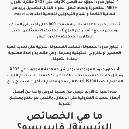
1- تجاوز حدود الذوق: حد أقصى 20 وات على XROS مقترنًا بقرون
MESH المتطورة ونظام تدفق الهواء القابل للتعديل يزيد من
فعالية النكهة وإشباع النيكوتين لتغطية احتياجات vaper.
2. تجاوز حدود الطاقة: بطارية مدمجة 800 مللي أمبير في الساعة
وشحن سريع 1 أمبير من النوع C ، مما يبقيك بعيدًا عن تحذير
البطارية المنخفضة لفترة أطول.
3. تجاوز حدود السهولة: تساعد الكبسولة المرئية على تحديد كمية
العصير الإلكتروني المتبقية بسرعة. وهي فقط يد واحدة مطلوبة
لإعادة التعبئة.
4. تجاوز حدود الموثوقية: توفر شريحة Axon الموجودة في XROS
وسائل حماية متعددة لتجنب المخاطر المحتملة. باستخدام الفولاذ
المقاوم للصدأ SUS304 للطلاء ، فهو مقاوم للتآكل وله نسيج رائع.
هذه الميزات الأربع تجعل من سحبة كروس واحدا من أفضل
أجهزة سحبات الكترونية
على الإطلاق، بالفعل هو منتج يستحق
التجربة.
ما هي الخصائص
الرئيسيةلـ فايبريسو؟