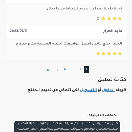
تحية طيبة يعطيك طعم للنكهة مرررا بطل
ماجد الخراز
2023/01/11
الجهاز جمع مابين افضل مواصفات اجهزه السحبه متجر محترم
4
3
2
1
كتابة تعليق
الرجاء
الدخول
أو
التسجيل
لكي تتمكن من تقييم المنتج
الكلمات الدليليلة :
فابريسو-كروس-بودسيستم-سيلفر-سحبه-سيجاره-سحبه-افضل-
سحبه-سيجاره-بود-مود-سولت-سحبه-سولت-افضل-جهاز-سحبه-