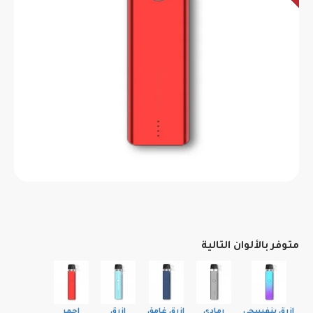
متوفر بالألوان التالية
ازرق بنفسجي
رمادي
ازرق غامق
ازرق
احمر