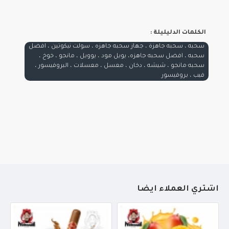
الكلمات الدليليلة :
سحبه ، سحبه جاهزة ، جهاز سحبه جاهزه ، سولت نيكوتين ، افضل
سحبه ، افضل سحبه جاهزه، يويل مود ، يوويل ، مانجو ، خوخ ،
سحبه مانجو ، شيشه ، دخان ، معسل ، معسلات ، البروفيسور ،
فيب ، بروفيسور
أشتري العملاء أيضاً