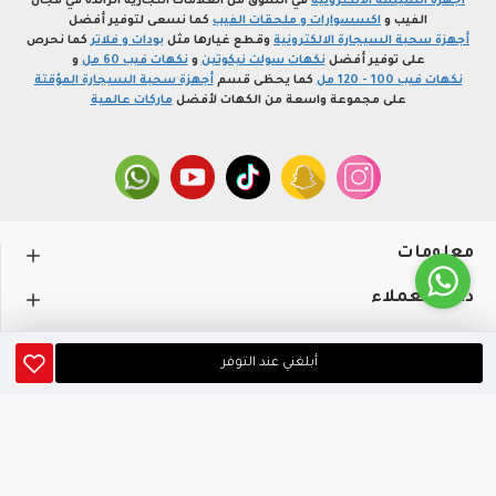
أجهزة الشيشة الالكترونية
في السوق من العلامات التجارية الرائدة في مجال
الفيب و
اكسسوارات و ملحقات الفيب
كما نسعى لتوفير أفضل
أجهزة سحبة السيجارة الالكترونية
وقطع غيارها مثل
بودات و فلاتر
كما نحرص
على توفير أفضل
نكهات سولت نيكوتين
و
نكهات فيب 60 مل
و
نكهات فيب 100 - 120 مل
كما يحظى قسم
أجهزة سحبة السيجارة المؤقتة
على مجموعة واسعة من الكهات لأفضل
ماركات عالمية
معلومات
دعم العملاء
حســـابي
أبلغني عند التوفر
متجر profvape.online، جميع الحقوق محفوظة