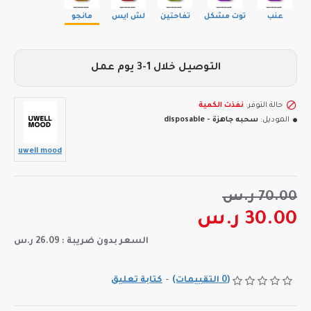
عنب
توت مشكل
تفاحتين
لش ايس
مانجو
التوصيل خلال 1-3 يوم عمل
حالة التوفر:
نفذت الكمية
الموديل:
سحبه جاهزة - disposable
uwell mood
70.00 ر.س
30.00 ر.س
السعر بدون ضريبة : 26.09 ر.س
(0 التقييمات)
-
كتابة تعليق